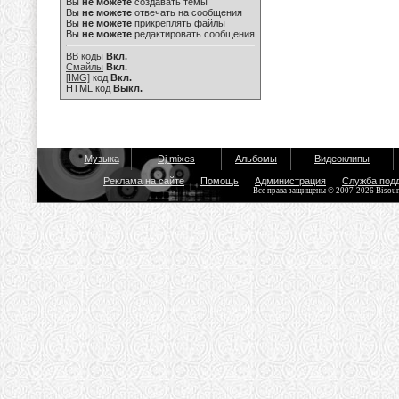
Вы
не можете
создавать темы
Вы
не можете
отвечать на сообщения
Вы
не можете
прикреплять файлы
Вы
не можете
редактировать сообщения
BB коды
Вкл.
Смайлы
Вкл.
[IMG]
код
Вкл.
HTML код
Выкл.
Музыка
Dj mixes
Альбомы
Видеоклипы
Реклама на сайте
Помощь
Администрация
Служба под
Все права защищены © 2007-2026 Bisou