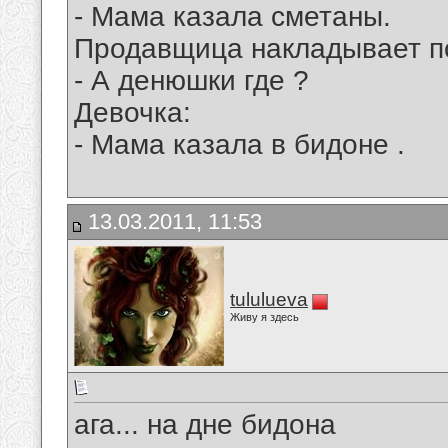
- Мама казала сметаны.
Продавщица накладывает по
- А денюшки где ?
Девочка:
- Мама казала в бидоне .
13.03.2011, 11:53
tululueva
Живу я здесь
ага... на дне бидона