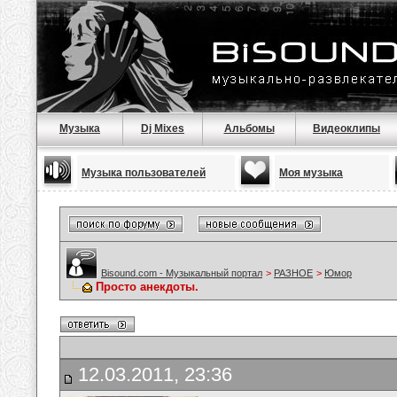
Музыка
Dj Mixes
Альбомы
Видеоклипы
Музыка пользователей
Моя музыка
Bisound.com - Музыкальный портал
>
РАЗНОЕ
>
Юмор
Просто анекдоты.
12.03.2011, 23:36