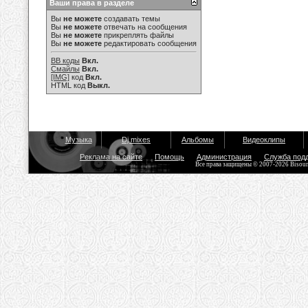
Ваши права в разделе
Вы
не можете
создавать темы
Вы
не можете
отвечать на сообщения
Вы
не можете
прикреплять файлы
Вы
не можете
редактировать сообщения
BB коды
Вкл.
Смайлы
Вкл.
[IMG]
код
Вкл.
HTML код
Выкл.
Музыка
Dj mixes
Альбомы
Видеоклипы
Реклама на сайте
Помощь
Администрация
Служба под
Все права защищены © 2007-2026 Bisou