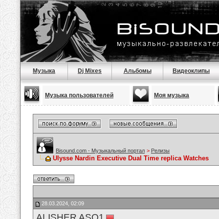
Музыка
Dj Mixes
Альбомы
Видеоклипы
Музыка пользователей
Моя музыка
Bisound.com - Музыкальный портал
>
Релизы
Ulysse Nardin Executive Dual Time replica Watches
28.03.2024, 02:09
ALISHER ASQ1