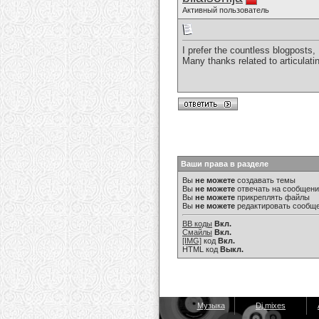
Активный пользователь
I prefer the countless blogposts, 
Many thanks related to articulati
Ваши права в разделе
Вы
не можете
создавать темы
Вы
не можете
отвечать на сообщен
Вы
не можете
прикреплять файлы
Вы
не можете
редактировать сообщ
BB коды
Вкл.
Смайлы
Вкл.
[IMG]
код
Вкл.
HTML код
Выкл.
Музыка
Dj mixes