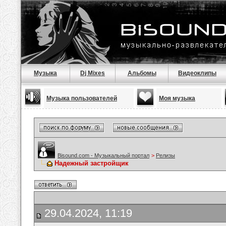
Музыка
Dj Mixes
Альбомы
Видеоклипы
Музыка пользователей
Моя музыка
Bisound.com - Музыкальный портал
>
Релизы
Надежный застройщик
29.04.2024, 11:19