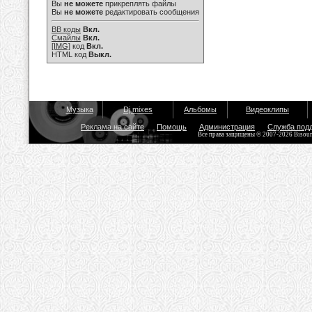
Вы
не можете
прикреплять файлы
Вы
не можете
редактировать сообщения
BB коды
Вкл.
Смайлы
Вкл.
[IMG]
код
Вкл.
HTML код
Выкл.
Музыка
Dj mixes
Альбомы
Видеоклипы
Реклама на сайте
Помощь
Администрация
Служба под
Все права защищены © 2007-2026 Bisou