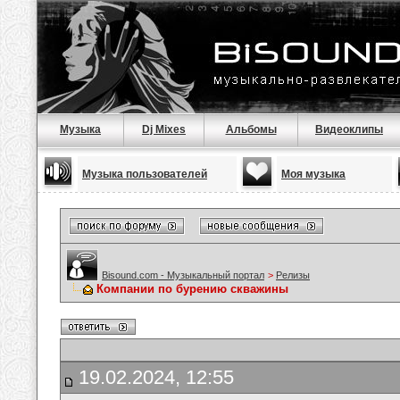
Музыка
Dj Mixes
Альбомы
Видеоклипы
Музыка пользователей
Моя музыка
Bisound.com - Музыкальный портал
>
Релизы
Компании по бурению скважины
19.02.2024, 12:55