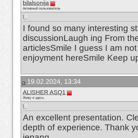
bilalsonija
Активный пользователь
I found so many interesting stu
discussionLaugh ing From th
articlesSmile I guess I am not
enjoyment hereSmile Keep up 
19.02.2024, 13:34
ALISHER ASQ1
Живу я здесь
An excellent presentation. Cle
depth of experience. Thank yo
jepang