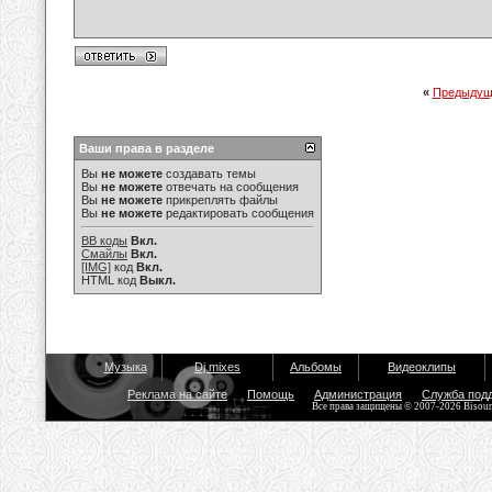
«
Предыдущ
Ваши права в разделе
Вы
не можете
создавать темы
Вы
не можете
отвечать на сообщения
Вы
не можете
прикреплять файлы
Вы
не можете
редактировать сообщения
BB коды
Вкл.
Смайлы
Вкл.
[IMG]
код
Вкл.
HTML код
Выкл.
Музыка
Dj mixes
Альбомы
Видеоклипы
Реклама на сайте
Помощь
Администрация
Служба под
Все права защищены © 2007-2026 Bisou