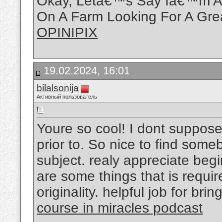
Okay, Letâ€™s Say Iâ€™m An
On A Farm Looking For A Gr
OPINIPIX
19.02.2024, 16:01
bilalsonija
Активный пользователь
Youre so cool! I dont suppose 
prior to. So nice to find some
subject. realy appreciate begi
are some things that is required
originality. helpful job for b
course in miracles podcast