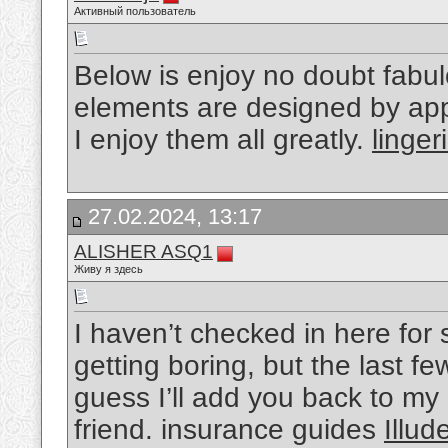
Активный пользователь
Below is enjoy no doubt fabul
elements are designed by appl
I enjoy them all greatly.
linger
27.02.2024, 13:17
ALISHER ASQ1
Живу я здесь
I haven’t checked in here for
getting boring, but the last fe
guess I’ll add you back to my 
friend. insurance guides
Illu