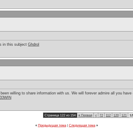
 in this subject
Ghdrol
en willing to share information with us. We will forever admire all you hav
33WIN
Страница 122 из 154
«
Первая
<
72
112
120
121
12
«
Предыдущая тема
|
Следующая тема
»