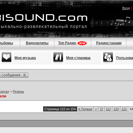
Вход
льбомы
Видеоклипы
Топ Радио
Радиостанции
Моя музыка
Моя страница
Пользов
портал
>
Релизы
ели
Страница 122 из 154
«
Первая
<
72
112
120
121
12