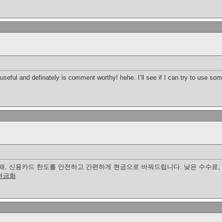
y useful and definately is comment worthy! hehe. I’ll see if I can try to use so
때, 신용카드 한도를 안전하고 간편하게 현금으로 바꿔드립니다. 낮은 수수료, 
현금화