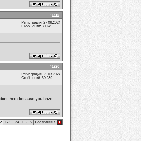
#
1219
Регистрация: 27.08.2024
Сообщений: 30,149
#
1220
Регистрация: 25.03.2024
Сообщений: 30,039
e done here because you have
2
123
124
132
>
Последняя
»