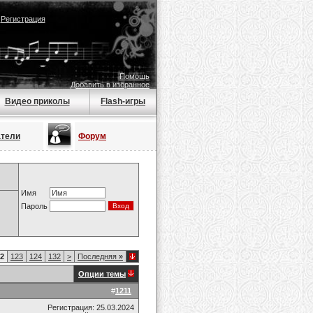
|
Регистрация
Помощь
Добавить в избранное
Видео приколы
Flash-игры
атели
Форум
Имя
Пароль
2
123
124
132
>
Последняя
»
Опции темы
#
1211
Регистрация: 25.03.2024