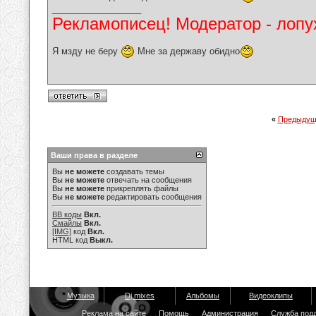
__________________
Рекламописец! Модератор - лопух
Я мзду не беру
Мне за державу обидно
«
Предыдущ
Ваши права в разделе
Вы
не можете
создавать темы
Вы
не можете
отвечать на сообщения
Вы
не можете
прикреплять файлы
Вы
не можете
редактировать сообщения
BB коды
Вкл.
Смайлы
Вкл.
[IMG]
код
Вкл.
HTML код
Выкл.
Музыка
Dj mixes
Альбомы
Видеоклипы
Реклама на сайте
Помощь
Администрация
Служба под