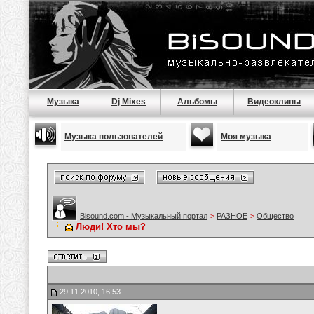
Музыка
Dj Mixes
Альбомы
Видеоклипы
Музыка пользователей
Моя музыка
Bisound.com - Музыкальный портал
>
РАЗНОЕ
>
Общество
Люди! Хто мы?
29.11.2010, 16:53