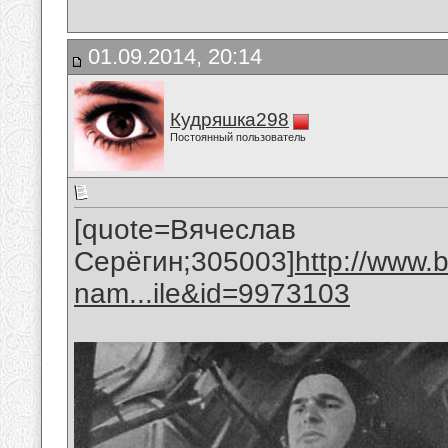
01.09.2014, 20:14
Кудряшка298
Постоянный пользователь
[quote=Вячеслав
Серёгин;305003]
http://www.
nam...ile&id=9973103