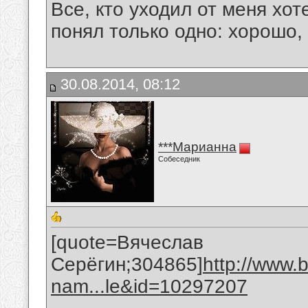
Все, кто уходил от меня хот
понял только одно: хорошо,
30.08.2014, 08:12
***Марианна
Собеседник
[quote=Вячеслав
Серёгин;304865]
http://www.
nam...le&id=10297207