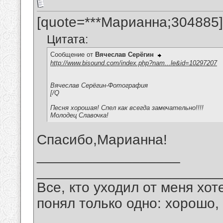
[quote=***Марианна;304885]
Цитата:
Сообщение от
Вячеслав Серёгин
http://www.bisound.com/index.php?nam...le&id=10297207
Вячеслав Серёгин-Фотография
[/Q
Песня хорошая! Спел как всегда замечательно!!!!
Молодец Славочка!
Спасибо,Марианна!
__________________
_______________________
Все, кто уходил от меня хот
понял только одно: хорошо,