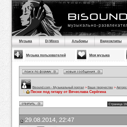
Музыка
Dj Mixes
Альбомы
Видеоклипы
Музыка пользователей
Моя музыка
Bisound.com - Музыкальный портал
>
Ваше творчество
>
Авторс
Песни под гитару от Вячеслава Серёгина
Страница 16
29.08.2014, 22:47