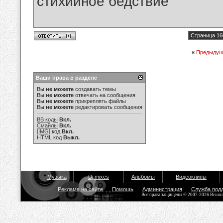
стихийное бедствие
Страница 16
«
Предыдущ
Ваши права в разделе
Вы
не можете
создавать темы
Вы
не можете
отвечать на сообщения
Вы
не можете
прикреплять файлы
Вы
не можете
редактировать сообщения
BB коды
Вкл.
Смайлы
Вкл.
[IMG]
код
Вкл.
HTML код
Выкл.
Музыка
Dj mixes
Альбомы
Видеоклипы
Реклама на сайте
Помощь
Администрация
Служба под
Все права защищены © 2007-2026 Bisou