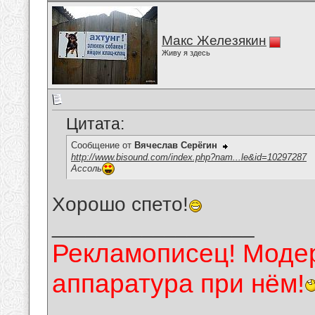
Макс Железякин
Живу я здесь
Цитата:
Сообщение от
Вячеслав Серёгин
http://www.bisound.com/index.php?nam...le&id=10297287
Ассоль
Хорошо спето!
__________________
Рекламописец! Модер
аппаратура при нём!