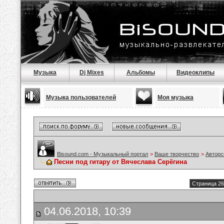
Музыка
Dj Mixes
Альбомы
Видеоклипы
Музыка пользователей
Моя музыка
Bisound.com - Музыкальный портал
>
Ваше творчество
>
Авторс
Песни под гитару от Вячеслава Серёгина
Страница 26
04.06.2018, 10:39