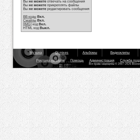
Вы
не можете
отвечать на сообщения
Вы
не можете
прикреплять файлы
Вы
не можете
редактировать сообщения
BB коды
Вкл.
Смайлы
Вкл.
[IMG]
код
Вкл.
HTML код
Выкл.
Музыка
Dj mixes
Альбомы
Видеоклипы
Реклама на сайте
Помощь
Администрация
Служба под
Все права защищены © 2007-2026 Bisou