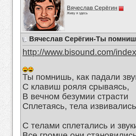
Вячеслав Серёгин
Живу я здесь
Вячеслав Серёгин-Ты помнишь
http://www.bisound.com/inde
Ты помнишь, как падали зву
С клавиш рояля срываясь,
В вечном безумии страсти
Сплетаясь, тела извивались
С телами сплетались и звук
Все громче они становились