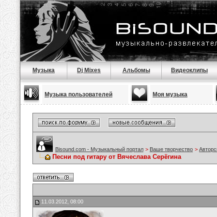
Музыка
Dj Mixes
Альбомы
Видеоклипы
Музыка пользователей
Моя музыка
Bisound.com - Музыкальный портал
>
Ваше творчество
>
Авторс
Песни под гитару от Вячеслава Серёгина
11.03.2012, 08:00