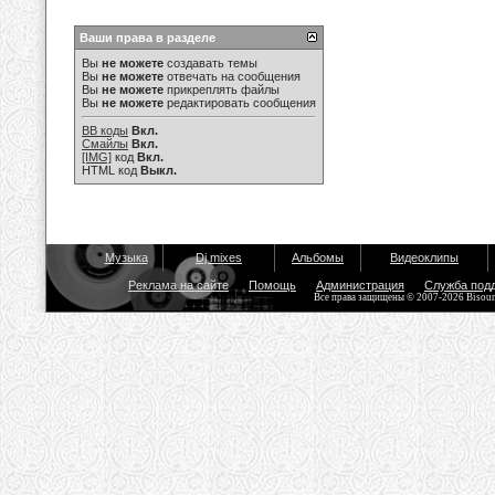
Ваши права в разделе
Вы
не можете
создавать темы
Вы
не можете
отвечать на сообщения
Вы
не можете
прикреплять файлы
Вы
не можете
редактировать сообщения
BB коды
Вкл.
Смайлы
Вкл.
[IMG]
код
Вкл.
HTML код
Выкл.
Музыка
Dj mixes
Альбомы
Видеоклипы
Реклама на сайте
Помощь
Администрация
Служба под
Все права защищены © 2007-2026 Bisou