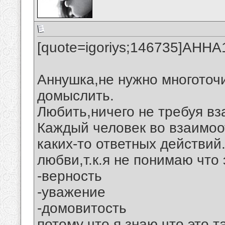
[quote=igoriys;146735]АННА
Аннушка,не нужно многоточи
домыслить.
Любить,ничего не требуя вз
Каждый человек во взаимоо
каких-то ответных действий
любви,т.к.я не понимаю что 
-верность
-уважение
-домовитость
потому что я знаю,что это т