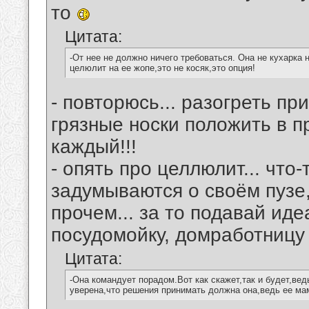
то
Цитата:
-От нее не должно ничего требоваться. Она не кухарка
целюлит на ее жопе,это не косяк,это опция!
- повторюсь... разогреть пр
грязные носки положить в 
каждый!!!
- опять про целлюлит... что
задумываются о своём пузе
прочем... за то подавай иде
посудомойку, домработницу
Цитата:
-Она командует порадом.Вот как скажет,так и будет,ведь
уверена,что решения принимать должна она,ведь ее мам