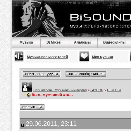
Музыка
Dj Mixes
Альбомы
Видеоклипы
Музыка пользователей
Моя музыка
Bisound.com - Музыкальный портал
>
РАЗНОЕ
>
Он и Она
Быть мужчиной-это...
29.06.2011, 23:11