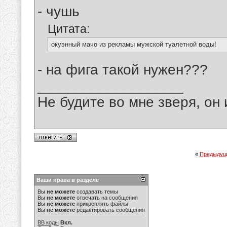
- чушь
Цитата:
окуэнный мачо из рекламы мужской туалетной воды!
- на фига такой нужен???
__________________
Не будите во мне зверя, он 
«
Предыдущ
Ваши права в разделе
Вы
не можете
создавать темы
Вы
не можете
отвечать на сообщения
Вы
не можете
прикреплять файлы
Вы
не можете
редактировать сообщения
BB коды
Вкл.