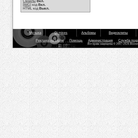
Смайлы
Вкл.
[IMG]
код
Вкл.
HTML код
Выкл.
Музыка
Dj mixes
Альбомы
Видеоклипы
Реклама на сайте
Помощь
Администрация
Служба под
Все права защищены © 2007-2026 Bisou