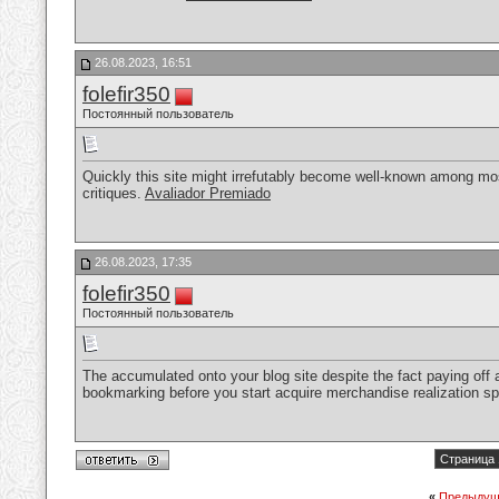
26.08.2023, 16:51
folefir350
Постоянный пользователь
Quickly this site might irrefutably become well-known among most
critiques.
Avaliador Premiado
26.08.2023, 17:35
folefir350
Постоянный пользователь
The accumulated onto your blog site despite the fact paying off ac
bookmarking before you start acquire merchandise realization spg
Страница 
«
Предыдущ