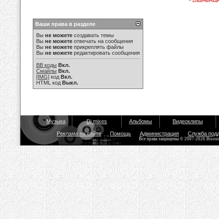
Ваши права в разделе
Вы
не можете
создавать темы
Вы
не можете
отвечать на сообщения
Вы
не можете
прикреплять файлы
Вы
не можете
редактировать сообщения
BB коды
Вкл.
Смайлы
Вкл.
[IMG]
код
Вкл.
HTML код
Выкл.
Музыка
Dj mixes
Альбомы
Видеоклипы
Реклама на сайте
Помощь
Администрация
Служба под
Все права защищены © 2007-2026 Bisou