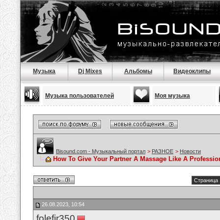
Музыка
Dj Mixes
Альбомы
Видеоклипы
Музыка пользователей
Моя музыка
Bisound.com - Музыкальный портал
>
РАЗНОЕ
>
Новости
How To Give Your Partner A Massage Like A Professio
Страница 
26.08.2023, 10:54
folefir350