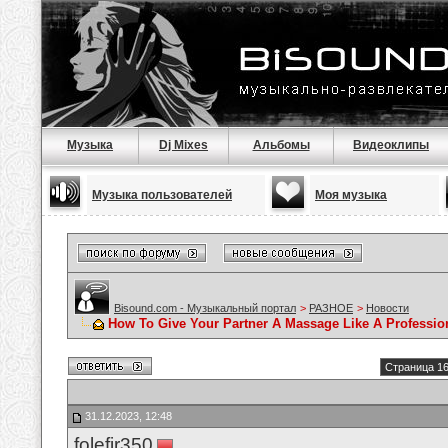
Музыка
Dj Mixes
Альбомы
Видеоклипы
Музыка пользователей
Моя музыка
Bisound.com - Музыкальный портал
>
РАЗНОЕ
>
Новости
How To Give Your Partner A Massage Like A Professio
Страница 16
31.12.2023, 12:48
folefir350