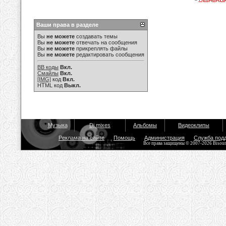
Ваши права в разделе
Вы
не можете
создавать темы
Вы
не можете
отвечать на сообщения
Вы
не можете
прикреплять файлы
Вы
не можете
редактировать сообщения
BB коды
Вкл.
Смайлы
Вкл.
[IMG]
код
Вкл.
HTML код
Выкл.
Музыка
Dj mixes
Альбомы
Видеоклипы
Реклама на сайте
Помощь
Администрация
Служба под
Все права защищены © 2007-2026 Bisou