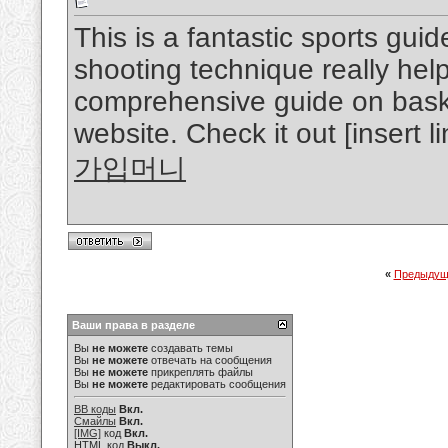
This is a fantastic sports gui
shooting technique really helpf
comprehensive guide on bask
website. Check it out [insert li
가입머니
«
Предыдущ
Ваши права в разделе
Вы
не можете
создавать темы
Вы
не можете
отвечать на сообщения
Вы
не можете
прикреплять файлы
Вы
не можете
редактировать сообщения
BB коды
Вкл.
Смайлы
Вкл.
[IMG]
код
Вкл.
HTML код
Выкл.