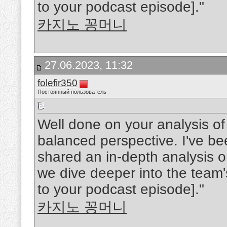
to your podcast episode]."
카지노 꽁머니
27.06.2023, 11:32
folefir350
Постоянный пользователь
Well done on your analysis of 
balanced perspective. I've be
shared an in-depth analysis 
we dive deeper into the team's 
to your podcast episode]."
카지노 꽁머니