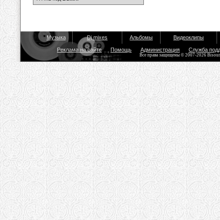
Музыка
Dj mixes
Альбомы
Видеоклипы
Реклама на сайте
Помощь
Администрация
Служба под
Все права защищены © 2007-2026 Bisou