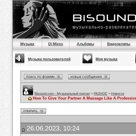
Музыка
Dj Mixes
Альбомы
Видеоклипы
Музыка пользователей
Моя музыка
Bisound.com - Музыкальный портал
>
РАЗНОЕ
>
Новости
How To Give Your Partner A Massage Like A Professio
26.06.2023, 10:24