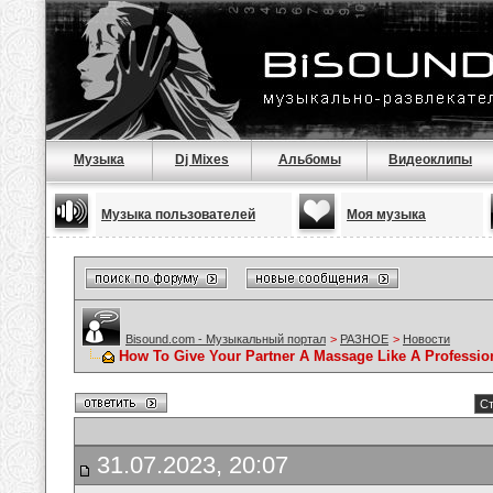
Музыка
Dj Mixes
Альбомы
Видеоклипы
Музыка пользователей
Моя музыка
Bisound.com - Музыкальный портал
>
РАЗНОЕ
>
Новости
How To Give Your Partner A Massage Like A Professio
Ст
31.07.2023, 20:07