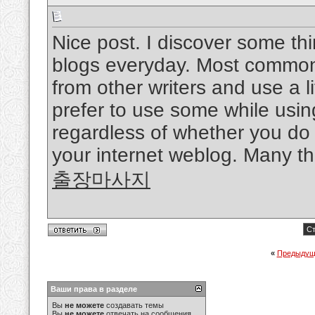
Nice post. I discover some th
blogs everyday. Most commonly
from other writers and use a li
prefer to use some while usi
regardless of whether you do n
your internet weblog. Many t
출장마사지
Ст
«
Предыдущ
Ваши права в разделе
Вы
не можете
создавать темы
Вы
не можете
отвечать на сообщения