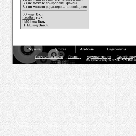
Вы
не можете
прикреплять файлы
Вы
не можете
редактировать сообщения
BB коды
Вкл.
Смайлы
Вкл.
[IMG]
код
Вкл.
HTML код
Выкл.
Музыка
Dj mixes
Альбомы
Видеоклипы
Реклама на сайте
Помощь
Администрация
Служба под
Все права защищены © 2007-2026 Bisou