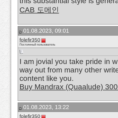
this substantial style is gener
CAB 도메인
01.08.2023, 09:01
folefir350
Постоянный пользователь
I am jovial you take pride in 
way out from many other write
content like you.
Buy Mandrax (Quaalude) 300
01.08.2023, 13:22
folefir350