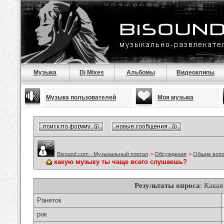
Музыка
Dj Mixes
Альбомы
Видеоклипы
Музыка пользователей
Моя музыка
Bisound.com - Музыкальный портал
>
Обсуждения
>
Общие воп
какую музыку ты чаще всего слушаешь?
Результаты опроса
: Кака
Ранеток
рок