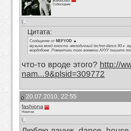
Собеседник
Цитата:
Сообщение от
NEFYOD
музыка моей юности -мелодичный techno-dance 90-х .м
мордобоем .Романтики того воемени АУУУ пишите по
что-то вроде этого?
http://
nam...9&plsid=309772
20.07.2010, 22:55
fashiona
Новичок
Люблю лаунж, dance, house,