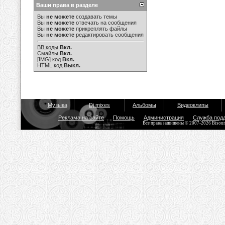
Ваши права в разделе
Вы
не можете
создавать темы
Вы
не можете
отвечать на сообщения
Вы
не можете
прикреплять файлы
Вы
не можете
редактировать сообщения
BB коды
Вкл.
Смайлы
Вкл.
[IMG]
код
Вкл.
HTML код
Выкл.
Музыка
Dj mixes
Альбомы
Видеоклипы
Реклама на сайте
Помощь
Администрация
Служба под
Все права защищены © 2007-2026 Bisou