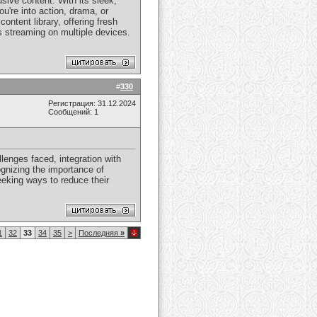
sive content. With its sleek,
u're into action, drama, or
ntent library, offering fresh
s streaming on multiple devices.
#
330
Регистрация: 31.12.2024
Сообщений: 1
llenges faced, integration with
ognizing the importance of
eeking ways to reduce their
1
32
33
34
35
>
Последняя
»