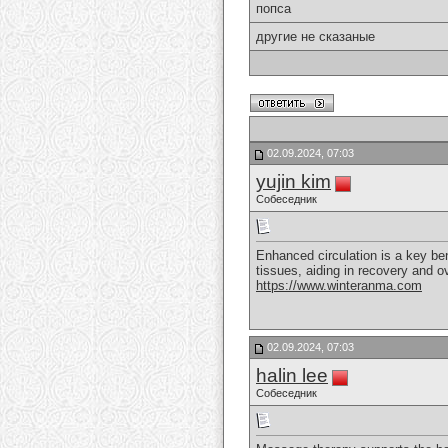
попса
другие не сказаные
02.09.2024, 07:03
yujin kim
Собеседник
Enhanced circulation is a key be
tissues, aiding in recovery and ov
https://www.winteranma.com
02.09.2024, 07:03
halin lee
Собеседник