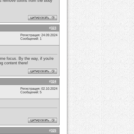
ps remove toxins from the body
#
323
Регистрация: 24.09.2024
Сообщений: 1
 me focus. By the way, if you're
ng content there!
#
324
Регистрация: 02.10.2024
Сообщений: 5
#
325