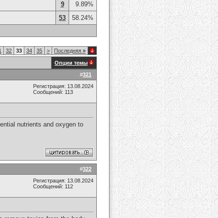
9
9.89%
53
58.24%
1
32
33
34
35
>
Последняя
»
Опции темы
#
321
Регистрация: 13.08.2024
Сообщений: 113
ential nutrients and oxygen to
#
322
Регистрация: 13.08.2024
Сообщений: 112