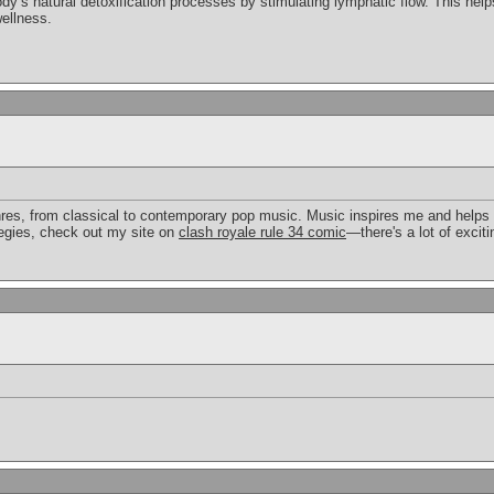
y’s natural detoxification processes by stimulating lymphatic flow. This hel
wellness.
genres, from classical to contemporary pop music. Music inspires me and helps
tegies, check out my site on
clash royale rule 34 comic
—there's a lot of exciti