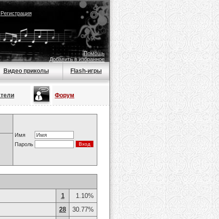
|
Регистрация
Помощь
Добавить в избранное
Видео приколы
Flash-игры
атели
Форум
Имя
Пароль
1
1.10%
28
30.77%