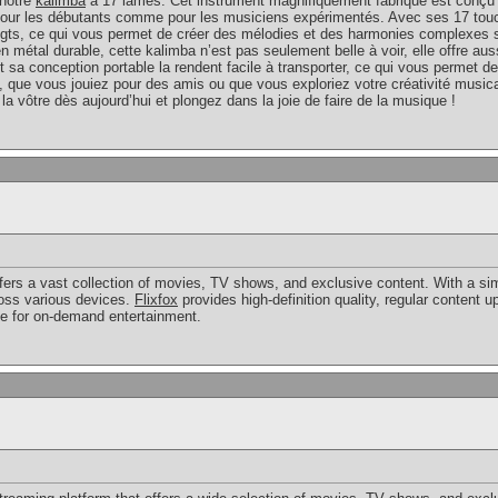
 notre
kalimba
à 17 lames. Cet instrument magnifiquement fabriqué est conçu po
 pour les débutants comme pour les musiciens expérimentés. Avec ses 17 tou
igts, ce qui vous permet de créer des mélodies et des harmonies complexes s
n métal durable, cette kalimba n’est pas seulement belle à voir, elle offre aus
t sa conception portable la rendent facile à transporter, ce qui vous permet d
 que vous jouiez pour des amis ou que vous exploriez votre créativité musica
 vôtre dès aujourd’hui et plongez dans la joie de faire de la musique !
ffers a vast collection of movies, TV shows, and exclusive content. With a simpl
oss various devices.
Flixfox
provides high-definition quality, regular content 
ice for on-demand entertainment.