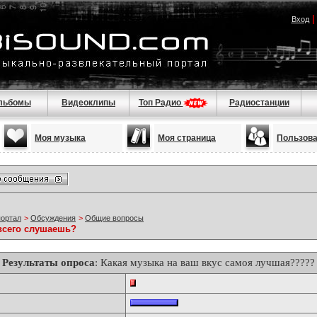
Вход
льбомы
Видеоклипы
Топ Радио
Радиостанции
Моя музыка
Моя страница
Пользов
портал
>
Обсуждения
>
Общие вопросы
всего слушаешь?
Результаты опроса
: Какая музыка на ваш вкус самоя лучшая?????