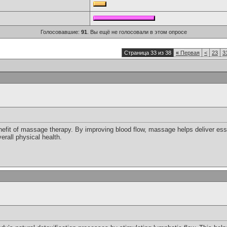
Голосовавшие:
91
. Вы ещё не голосовали в этом опросе
Страница 33 из 38
«
Первая
<
23
3
nefit of massage therapy. By improving blood flow, massage helps deliver ess
erall physical health.