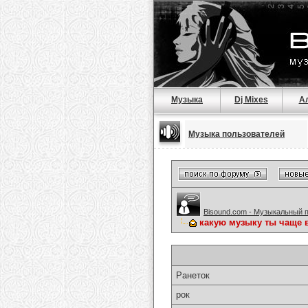
Музыка
Dj Mixes
А
Музыка пользователей
Bisound.com - Музыкальный 
какую музыку ты чаще 
Ранеток
рок