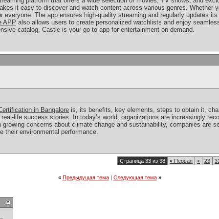
reaming platform that offers a wide selection of movies, TV shows, and exclu
makes it easy to discover and watch content across various genres. Whether yo
everyone. The app ensures high-quality streaming and regularly updates its co
e APP
also allows users to create personalized watchlists and enjoy seamles
ensive catalog, Castle is your go-to app for entertainment on demand.
ertification in Bangalore
is, its benefits, key elements, steps to obtain it, cha
al-life success stories. In today’s world, organizations are increasingly rec
th growing concerns about climate change and sustainability, companies are s
e their environmental performance.
Страница 33 из 38
«
Первая
<
23
3
«
Предыдущая тема
|
Следующая тема
»