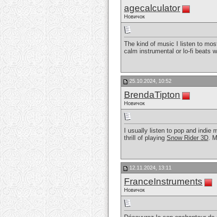
agecalculator
Новичок
The kind of music I listen to mo
calm instrumental or lo-fi beats 
25.10.2024, 10:52
BrendaTipton
Новичок
I usually listen to pop and indie
thrill of playing
Snow Rider 3D
. M
12.11.2024, 13:11
FranceInstruments
Новичок