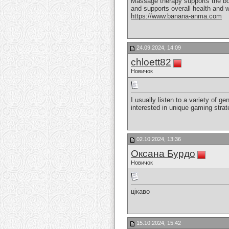
Massage therapy supports the bod
and supports overall health and 
https://www.banana-anma.com
24.09.2024, 14:09
chloett82
Новичок
I usually listen to a variety of 
interested in unique gaming stra
02.10.2024, 13:36
Оксана Бурдо
Новичок
цікаво
15.10.2024, 15:42