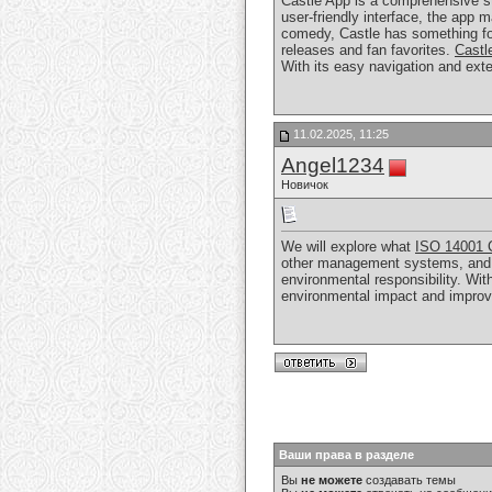
Castle App is a comprehensive st
user-friendly interface, the app 
comedy, Castle has something for 
releases and fan favorites.
Castl
With its easy navigation and ext
11.02.2025, 11:25
Angel1234
Новичок
We will explore what
ISO 14001 C
other management systems, and re
environmental responsibility. Wi
environmental impact and improv
Ваши права в разделе
Вы
не можете
создавать темы