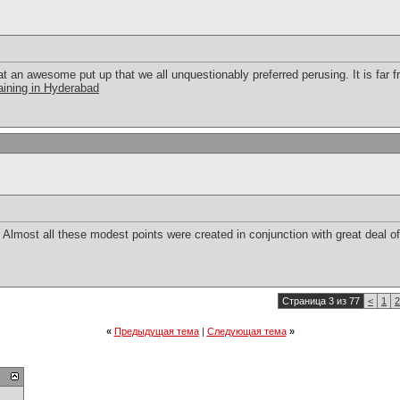
at an awesome put up that we all unquestionably preferred perusing. It is far 
aining in Hyderabad
e. Almost all these modest points were created in conjunction with great deal of 
Страница 3 из 77
<
1
2
«
Предыдущая тема
|
Следующая тема
»