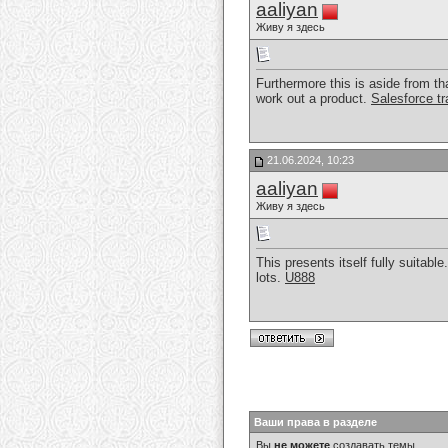
aaliyan
Живу я здесь
Furthermore this is aside from th
work out a product.
Salesforce tr
21.06.2024, 10:23
aaliyan
Живу я здесь
This presents itself fully suitabl
lots.
U888
Ваши права в разделе
Вы
не можете
создавать темы