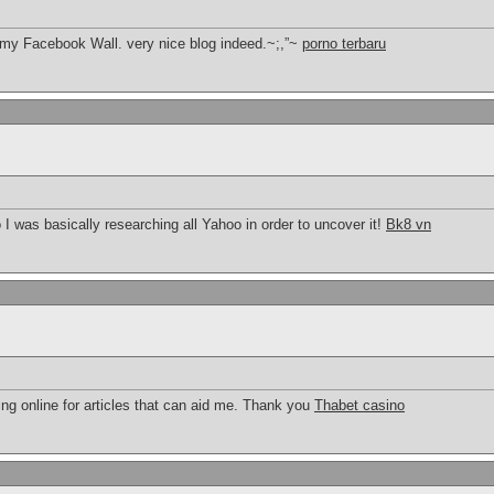
on my Facebook Wall. very nice blog indeed.~;,”~
porno terbaru
 I was basically researching all Yahoo in order to uncover it!
Bk8 vn
ng online for articles that can aid me. Thank you
Thabet casino