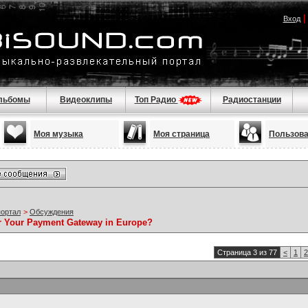
Вход
льбомы
Видеоклипы
Топ Радио
Радиостанции
Моя музыка
Моя страница
Пользов
портал
>
Обсуждения
 Your Payment Gateway in Europe?
Страница 3 из 77
<
1
2