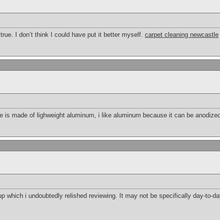
rue. I don’t think I could have put it better myself.
carpet cleaning newcastle
ne is made of lighweight aluminum, i like aluminum because it can be anodize
-up which i undoubtedly relished reviewing. It may not be specifically day-to-da