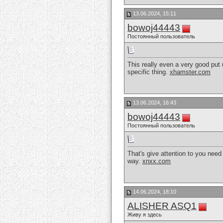
13.06.2024, 15:11
bowoj44443
Постоянный пользователь
This really even a very good put u
specific thing.
xhamster.com
13.06.2024, 16:43
bowoj44443
Постоянный пользователь
That's give attention to you need 
way.
xnxx.com
14.06.2024, 18:10
ALISHER ASQ1
Живу я здесь