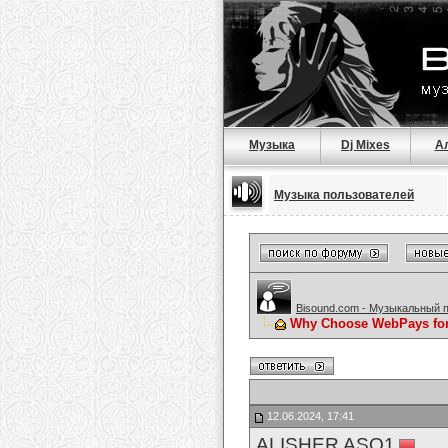
Музыка
Dj Mixes
А
Музыка пользователей
Bisound.com - Музыкальный 
Why Choose WebPays for
12.06.2024, 17:41
ALISHER ASQ1