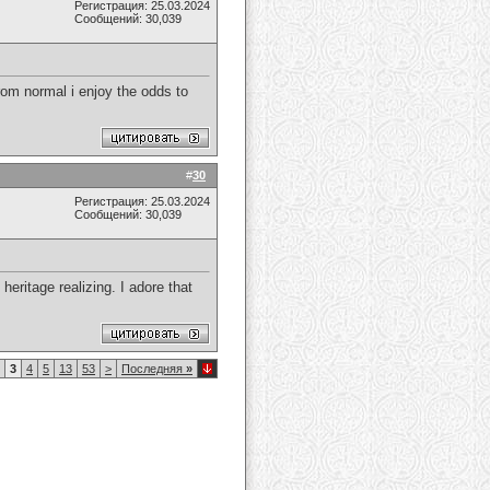
Регистрация: 25.03.2024
Сообщений: 30,039
from normal i enjoy the odds to
#
30
Регистрация: 25.03.2024
Сообщений: 30,039
heritage realizing. I adore that
3
4
5
13
53
>
Последняя
»