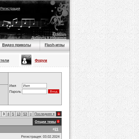
|
Регистрация
Помощь
Добавить в избранное
Видео приколы
Flash-игры
атели
Форум
Имя
Пароль
3
4
5
13
53
>
Последняя
»
Опции темы
#
21
Регистрация: 03.02.2024