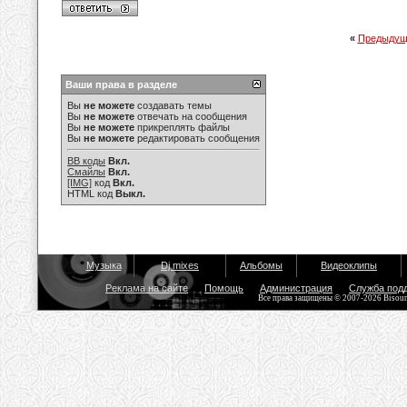
«
Предыдущ
Ваши права в разделе
Вы
не можете
создавать темы
Вы
не можете
отвечать на сообщения
Вы
не можете
прикреплять файлы
Вы
не можете
редактировать сообщения
BB коды
Вкл.
Смайлы
Вкл.
[IMG]
код
Вкл.
HTML код
Выкл.
Музыка
Dj mixes
Альбомы
Видеоклипы
Реклама на сайте
Помощь
Администрация
Служба под
Все права защищены © 2007-2026 Bisou