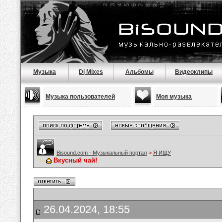
Музыка
Dj Mixes
Альбомы
Видеоклипы
Музыка пользователей
Моя музыка
Bisound.com - Музыкальный портал
>
Я ИЩУ
Вкусный чай!
26.04.2024, 18:55