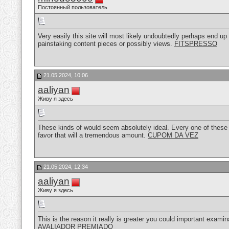
Постоянный пользователь
Very easily this site will most likely undoubtedly perhaps end u
painstaking content pieces or possibly views.
FITSPRESSO
21.05.2024, 10:06
aaliyan
Живу я здесь
These kinds of would seem absolutely ideal. Every one of these mi
favor that will a tremendous amount.
CUPOM DA VEZ
21.05.2024, 12:34
aaliyan
Живу я здесь
This is the reason it really is greater you could important examinat
AVALIADOR PREMIADO