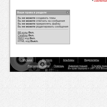
«
Предыдущ
Ваши права в разделе
Вы
не можете
создавать темы
Вы
не можете
отвечать на сообщения
Вы
не можете
прикреплять файлы
Вы
не можете
редактировать сообщения
BB коды
Вкл.
Смайлы
Вкл.
[IMG]
код
Вкл.
HTML код
Выкл.
Музыка
Dj mixes
Альбомы
Видеоклипы
Реклама на сайте
Помощь
Администрация
Служба под
Все права защищены © 2007-2026 Bisou