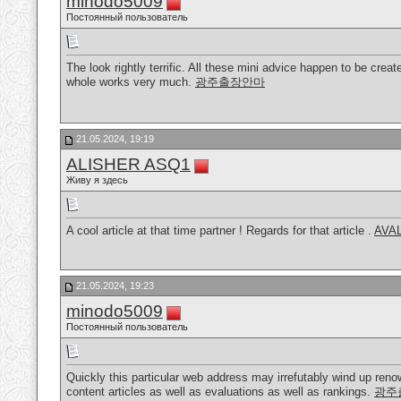
minodo5009
Постоянный пользователь
The look rightly terrific. All these mini advice happen to be cre
whole works very much.
광주출장안마
21.05.2024, 19:19
ALISHER ASQ1
Живу я здесь
A cool article at that time partner ! Regards for that article .
AVA
21.05.2024, 19:23
minodo5009
Постоянный пользователь
Quickly this particular web address may irrefutably wind up ren
content articles as well as evaluations as well as rankings.
광주