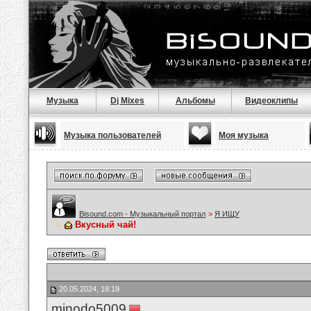
Музыка
Dj Mixes
Альбомы
Видеоклипы
Музыка пользователей
Моя музыка
Bisound.com - Музыкальный портал
>
Я ИЩУ
Вкусный чай!
20.05.2024, 18:19
minodo5009