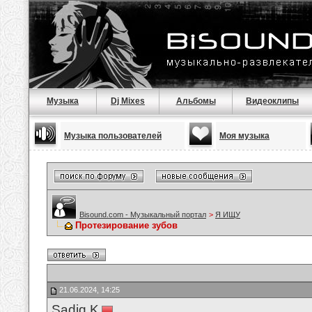
Музыка
Dj Mixes
Альбомы
Видеоклипы
Музыка пользователей
Моя музыка
Bisound.com - Музыкальный портал
>
Я ИЩУ
Протезирование зубов
21.06.2024, 14:25
Sadiq K