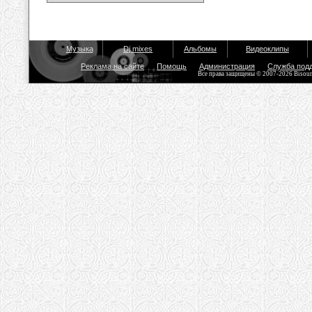
Музыка
Dj mixes
Альбомы
Видеоклипы
Реклама на сайте
Помощь
Администрация
Служба под
Все права защищены © 2007-2026 Bisou