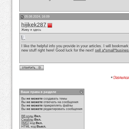
05.08.2024, 16:09
hijikek287
Живу я здесь
I like the helpful info you provide in your articles. I will bookma
new stuff right here! Good luck for the next!
sell a*small*busine
«
Предыдущ
Ваши права в разделе
Вы
не можете
создавать темы
Вы
не можете
отвечать на сообщения
Вы
не можете
прикреплять файлы
Вы
не можете
редактировать сообщения
BB коды
Вкл.
Смайлы
Вкл.
[IMG]
код
Вкл.
HTML код
Выкл.