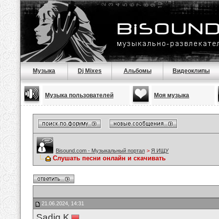
Музыка
Dj Mixes
Альбомы
Видеоклипы
Музыка пользователей
Моя музыка
Bisound.com - Музыкальный портал
>
Я ИЩУ
Слушать песни онлайн и скачивать
21.06.2024, 14:31
Sadiq K