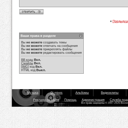
«
Предыдущ
Ваши права в разделе
Вы
не можете
создавать темы
Вы
не можете
отвечать на сообщения
Вы
не можете
прикреплять файлы
Вы
не можете
редактировать сообщения
BB коды
Вкл.
Смайлы
Вкл.
[IMG]
код
Вкл.
HTML код
Выкл.
Музыка
Dj mixes
Альбомы
Видеоклипы
Реклама на сайте
Помощь
Администрация
Служба под
Все права защищены © 2007-2026 Bisou