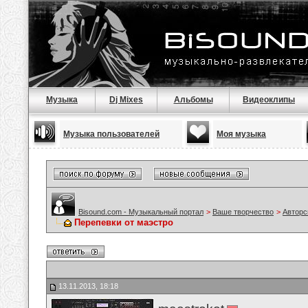
Музыка
Dj Mixes
Альбомы
Видеоклипы
Музыка пользователей
Моя музыка
Bisound.com - Музыкальный портал
>
Ваше творчество
>
Авторс
Перепевки от маэстро
13.11.2013, 18:18