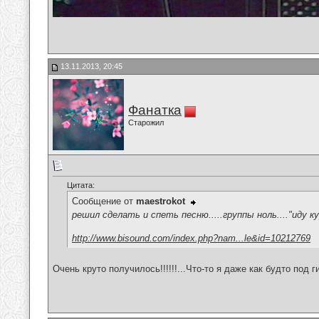
13.11.2013, 20:45
Фанатка
Старожил
Цитата:
Сообщение от
maestrokot
решил сделать и спеть песню.....группы ноль...."иду к
http://www.bisound.com/index.php?nam...le&id=10212769
Очень круто получилось!!!!!!...Что-то я даже как будто под г