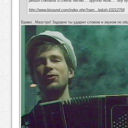
решил сделать и спеть песню.....группы ноль...."иду к
http://www.bisound.com/index.php?nam...le&id=10212769
Браво , Маэстро! Задорно ты ударил словом и звуком по 