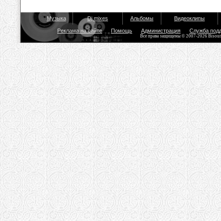
Музыка
Dj mixes
Альбомы
Видеоклипы
Реклама на сайте
Помощь
Администрация
Служба под
Все права защищены © 2007-2026 Bisou