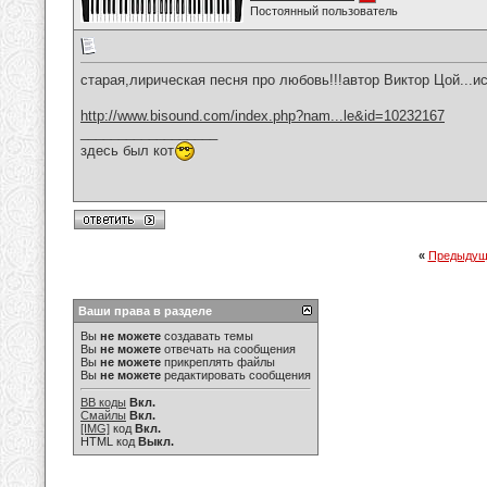
Постоянный пользователь
старая,лирическая песня про любовь!!!автор Виктор Цой...и
http://www.bisound.com/index.php?nam...le&id=10232167
__________________
здесь был кот
«
Предыдущ
Ваши права в разделе
Вы
не можете
создавать темы
Вы
не можете
отвечать на сообщения
Вы
не можете
прикреплять файлы
Вы
не можете
редактировать сообщения
BB коды
Вкл.
Смайлы
Вкл.
[IMG]
код
Вкл.
HTML код
Выкл.