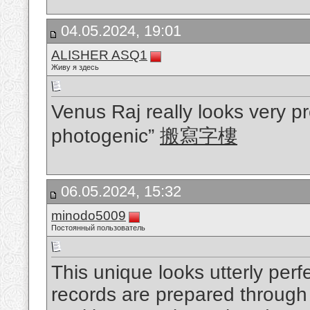
04.05.2024, 19:01
ALISHER ASQ1
Живу я здесь
Venus Raj really looks very pr
photogenic”
搬寫字樓
06.05.2024, 15:32
minodo5009
Постоянный пользователь
This unique looks utterly perf
records are prepared through 