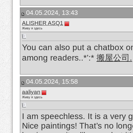
04.05.2024, 13:43
ALISHER ASQ1
Живу я здесь
You can also put a chatbox on 
among readers..*’:*
搬屋公司.
04.05.2024, 15:58
aaliyan
Живу я здесь
I am speechless. It is a very
Nice paintings! That’s no lon