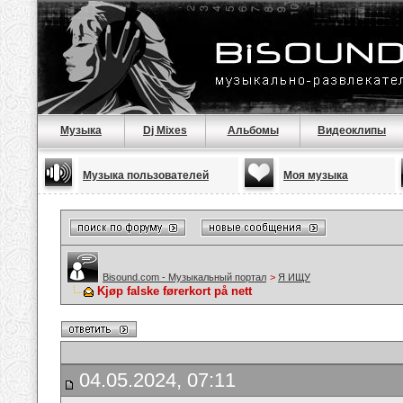
Музыка
Dj Mixes
Альбомы
Видеоклипы
Музыка пользователей
Моя музыка
Bisound.com - Музыкальный портал
>
Я ИЩУ
Kjøp falske førerkort på nett
04.05.2024, 07:11