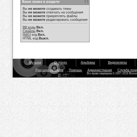
Ваши права в разделе
Вы
не можете
создавать темы
Вы
не можете
отвечать на сообщения
Вы
не можете
прикреплять файлы
Вы
не можете
редактировать сообщения
BB коды
Вкл.
Смайлы
Вкл.
[IMG]
код
Вкл.
HTML код
Выкл.
Музыка
Dj mixes
Альбомы
Видеоклипы
Реклама на сайте
Помощь
Администрация
Служба под
Все права защищены © 2007-2026 Bisou