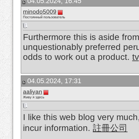
04.05.2024, 16:45
minodo5009
Постоянный пользователь
Furthermore this is aside fro
unquestionably preferred perus
odds to work out a product.
t
04.05.2024, 17:31
aaliyan
Живу я здесь
I like this web blog very much,
incur information.
註冊公司