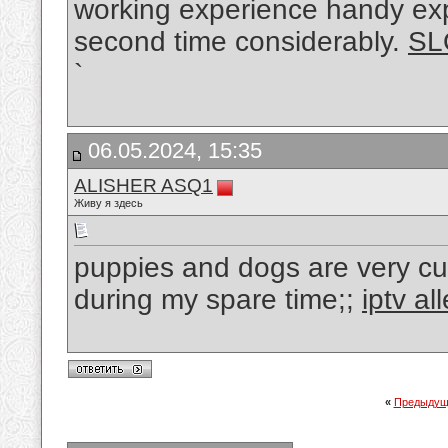
working experience handy exper
second time considerably.
SL
`
06.05.2024, 15:35
ALISHER ASQ1
Живу я здесь
puppies and dogs are very cut
during my spare time;;
iptv al
«
Предыдущ