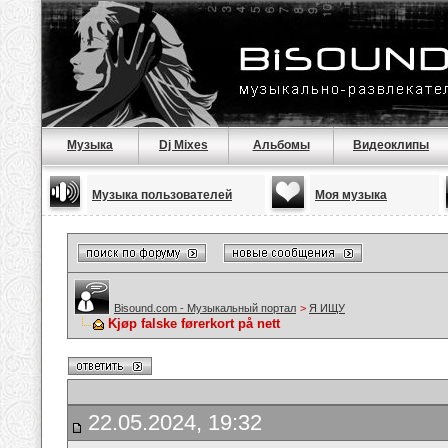
Музыка
Dj Mixes
Альбомы
Видеоклипы
Музыка пользователей
Моя музыка
Bisound.com - Музыкальный портал
>
Я ИЩУ
Kjøp falske førerkort på nett
22.05.2024, 19:32