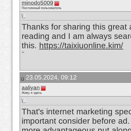
minodo5009
Постоянный пользователь
Thanks for sharing this great a
reading and I am always searc
this.
https://taixiuonline.kim/
`
23.05.2024, 09:12
aaliyan
Живу я здесь
That's internet marketing spe
important consider before ad.
more advantageous put along