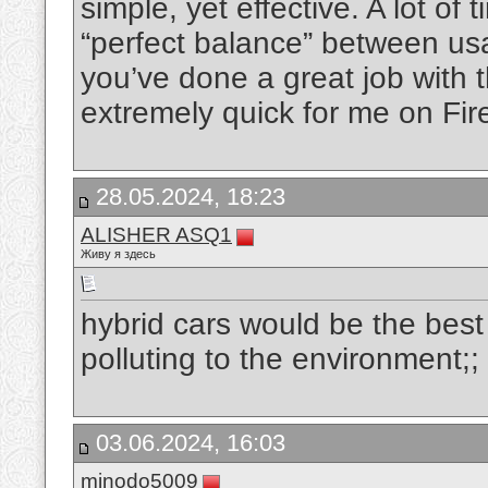
simple, yet effective. A lot of 
“perfect balance” between usa
you’ve done a great job with th
extremely quick for me on Fir
28.05.2024, 18:23
ALISHER ASQ1
Живу я здесь
hybrid cars would be the best
polluting to the environment;;
03.06.2024, 16:03
minodo5009