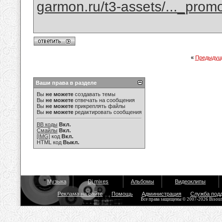
garmon.ru/t3-assets/..._prom
«
Предыдущ
Ваши права в разделе
Вы
не можете
создавать темы
Вы
не можете
отвечать на сообщения
Вы
не можете
прикреплять файлы
Вы
не можете
редактировать сообщения
BB коды
Вкл.
Смайлы
Вкл.
[IMG]
код
Вкл.
HTML код
Выкл.
Музыка
Dj mixes
Альбомы
Видеоклипы
Реклама на сайте
Помощь
Администрация
Служба под
Все права защищены © 2007-2026 Bisou