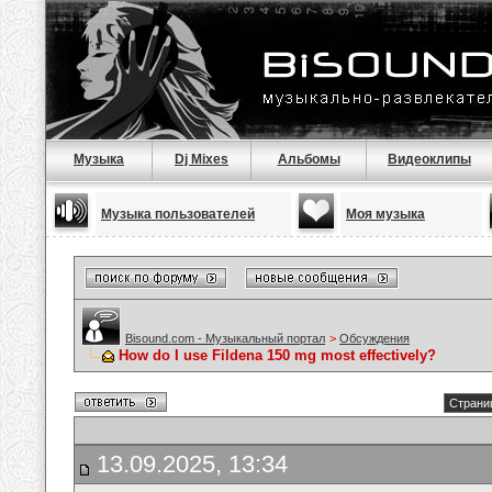
Музыка
Dj Mixes
Альбомы
Видеоклипы
Музыка пользователей
Моя музыка
Bisound.com - Музыкальный портал
>
Обсуждения
How do I use Fildena 150 mg most effectively?
Страниц
13.09.2025, 13:34