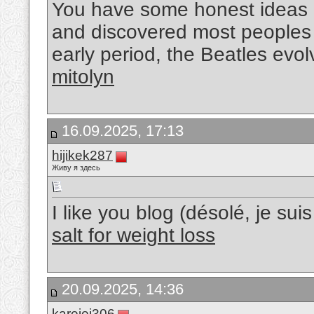
You have some honest ideas h
and discovered most peoples wi
early period, the Beatles evo
mitolyn
16.09.2025, 17:13
hijikek287
Живу я здесь
I like you blog (désolé, je sui
salt for weight loss
20.09.2025, 14:36
karejej306