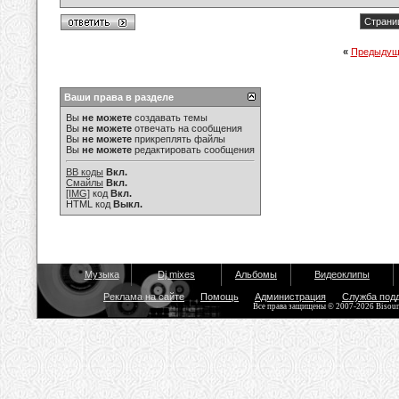
Страниц
«
Предыдущ
Ваши права в разделе
Вы
не можете
создавать темы
Вы
не можете
отвечать на сообщения
Вы
не можете
прикреплять файлы
Вы
не можете
редактировать сообщения
BB коды
Вкл.
Смайлы
Вкл.
[IMG]
код
Вкл.
HTML код
Выкл.
Музыка
Dj mixes
Альбомы
Видеоклипы
Реклама на сайте
Помощь
Администрация
Служба под
Все права защищены © 2007-2026 Bisou