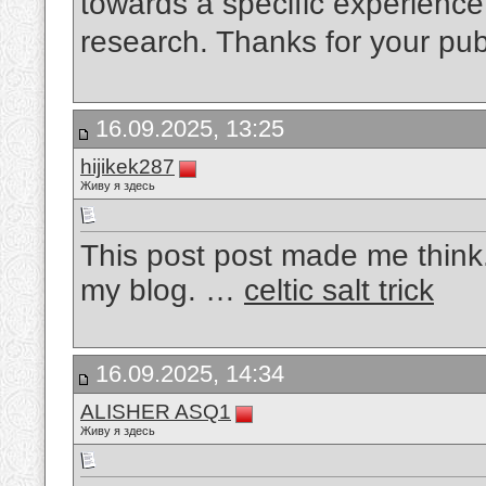
towards a specific experienc
research. Thanks for your pub
16.09.2025, 13:25
hijikek287
Живу я здесь
This post post made me think. 
my blog. …
celtic salt trick
16.09.2025, 14:34
ALISHER ASQ1
Живу я здесь