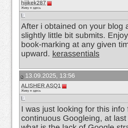
hijikek287
Живу я здесь
After i obtained on your blog 
slightly little bit submits. Enj
book-marking at any given ti
upward.
kerassentials
13.09.2025, 13:56
ALISHER ASQ1
Живу я здесь
I was just looking for this info
continuous Googleing, at last 
what is the lack of Google str