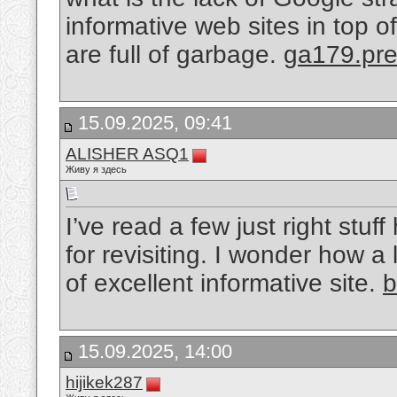
informative web sites in top of
are full of garbage.
ga179.pr
15.09.2025, 09:41
ALISHER ASQ1
Живу я здесь
I’ve read a few just right stuf
for revisiting. I wonder how a l
of excellent informative site.
b
15.09.2025, 14:00
hijikek287