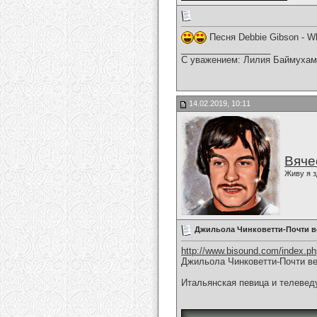
Песня Debbie Gibson - W
__________________
С уважением: Лилия Баймухам
14.02.2019, 10:11
Вяче
Живу я з
Джильола Чинковетти-Почти в
http://www.bisound.com/index.p
Джильола Чинковетти-Почти в
Итальянская певица и телевед