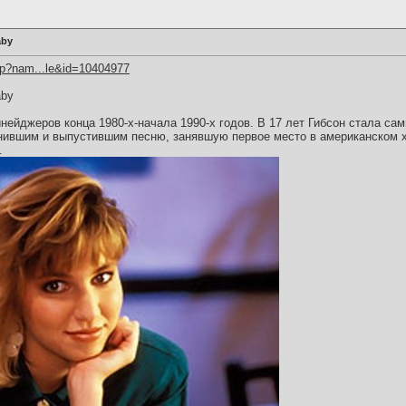
aby
hp?nam...le&id=10404977
aby
инейджеров конца 1980-х-начала 1990-х годов. В 17 лет Гибсон стала с
нившим и выпустившим песню, занявшую первое место в американском хит
.