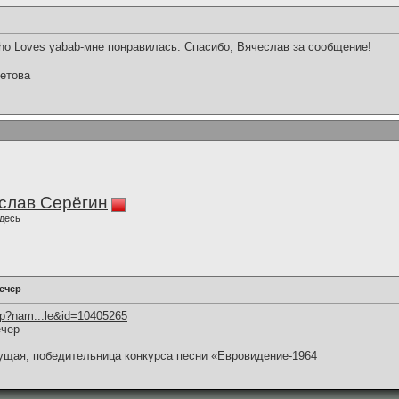
ho Loves yabab-мне понравилась. Спасибо, Вячеслав за сообщение!
етова
слав Серёгин
десь
ечер
hp?nam...le&id=10405265
ечер
ущая, победительница конкурса песни «Евровидение-1964