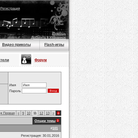
|
Регистрация
Помощь
Добавить в избранное
Видео приколы
Flash-игры
атели
Форум
Имя
Пароль
«
Первая
<
9
10
11
12
13
>
Опции темы
#
101
Регистрация: 30.01.2016