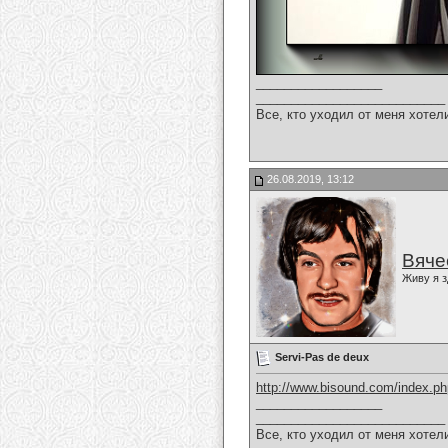
__________________
___________________________
Все, кто уходил от меня хотел
26.08.2019, 13:12
Вяче
Живу я з
Servi-Pas de deux
http://www.bisound.com/index.p
__________________
___________________________
Все, кто уходил от меня хотел