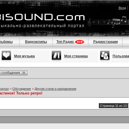
Вход
льбомы
Видеоклипы
Топ Радио
Радиостанции
Моя музыка
Моя страница
Пользов
портал
>
Обсуждения
>
Другие стили и направления
стинок! Только ретро!
Страница 11 из 13