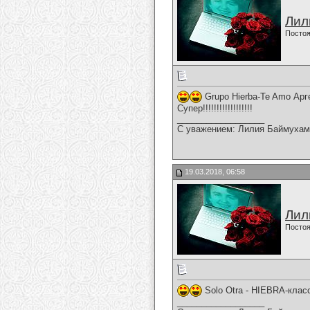
Лил
Постоя
Grupo Hierba-Te Amo Арг
Супер!!!!!!!!!!!!!!!!!!
__________________
С уважением: Лилия Баймухам
19.03.2018, 06:58
Лил
Постоя
Solo Otra - HIEBRA-клас
__________________