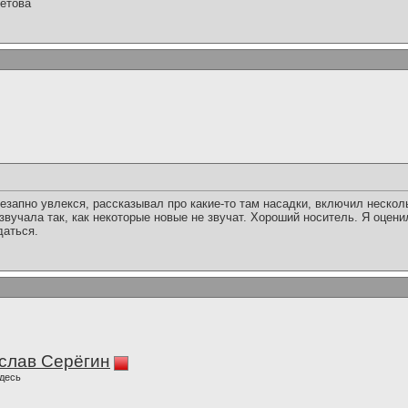
етова
незапно увлекся, рассказывал про какие-то там насадки, включил нескол
 звучала так, как некоторые новые не звучат. Хороший носитель. Я оцен
даться.
слав Серёгин
десь