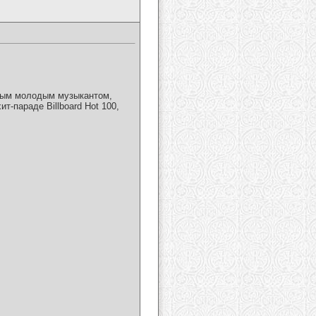
амым молодым музыкантом,
-параде Billboard Hot 100,