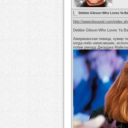
Debbie Gibson-Who Loves Ya B
http://www.bisound.com/index.p
Debbie Gibson-Who Loves Ya B
Американская певица, кумир т
когда-либо написавшим, испол
побив рекорд Джорджа Майкла