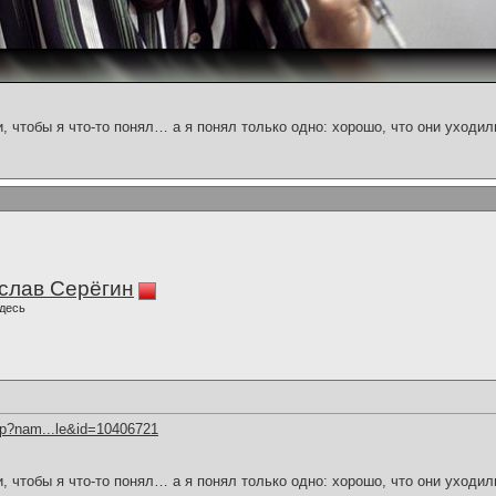
и, чтобы я что-то понял… а я понял только одно: хорошо, что они уходил
слав Серёгин
десь
hp?nam...le&id=10406721
и, чтобы я что-то понял… а я понял только одно: хорошо, что они уходил