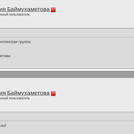
ия Баймухаметова
нный пользователь
ентинская группа
етова
ия Баймухаметова
нный пользователь
сно!