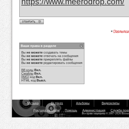
https://www.meerodrop.com/
«
Предыдущ
Ваши права в разделе
Вы
не можете
создавать темы
Вы
не можете
отвечать на сообщения
Вы
не можете
прикреплять файлы
Вы
не можете
редактировать сообщения
BB коды
Вкл.
Смайлы
Вкл.
[IMG]
код
Вкл.
HTML код
Выкл.
Музыка
Dj mixes
Альбомы
Видеоклипы
Реклама на сайте
Помощь
Администрация
Служба под
Все права защищены © 2007-2026 Bisou