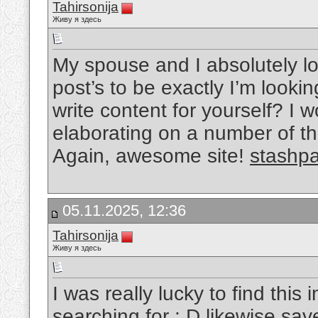
Tahirsonija
Живу я здесь
My spouse and I absolutely lo
post’s to be exactly I’m lookin
write content for yourself? I
elaborating on a number of th
Again, awesome site!
stashpa
05.11.2025, 12:36
Tahirsonija
Живу я здесь
I was really lucky to find this 
searching for : D likewise sav