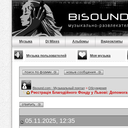
Музыка
Dj Mixes
Альбомы
Видеоклипы
Музыка пользователей
Моя музыка
Bisound.com - Музыкальный портал
>
Обсуждения
Реєстрація Благодійного Фонду у Львові: Допомога
05.11.2025, 12:35