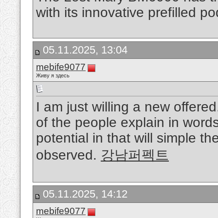
with its innovative prefilled 
05.11.2025, 13:04
mebife9077
Живу я здесь
I am just willing a new offered
of the people explain in words
potential in that will simple t
observed.
강남퍼펙트
05.11.2025, 14:12
mebife9077