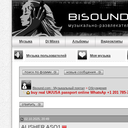
Музыка
Dj Mixes
Альбомы
Видеоклипы
Музыка пользователей
Моя музыка
Bisound.com - Музыкальный портал
>
Обсуждения
buy real UK/USA passport online WhatsAp +1 201 785
02.10.2025, 20:49
ALISHER ASQ1