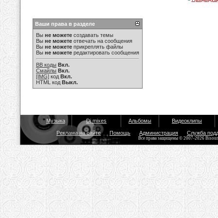
Ваши права в разделе
Вы
не можете
создавать темы
Вы
не можете
отвечать на сообщения
Вы
не можете
прикреплять файлы
Вы
не можете
редактировать сообщения
BB коды
Вкл.
Смайлы
Вкл.
[IMG]
код
Вкл.
HTML код
Выкл.
Музыка
Dj mixes
Альбомы
Видеоклипы
Реклама на сайте
Помощь
Администрация
Служба под
Все права защищены © 2007-2026 Bisou