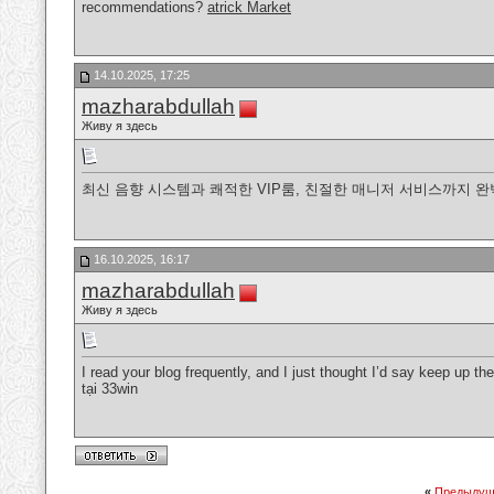
recommendations?
atrick Market
14.10.2025, 17:25
mazharabdullah
Живу я здесь
최신 음향 시스템과 쾌적한 VIP룸, 친절한 매니저 서비스까지 
16.10.2025, 16:17
mazharabdullah
Живу я здесь
I read your blog frequently, and I just thought I’d say keep up th
tại 33win
«
Предыдущ