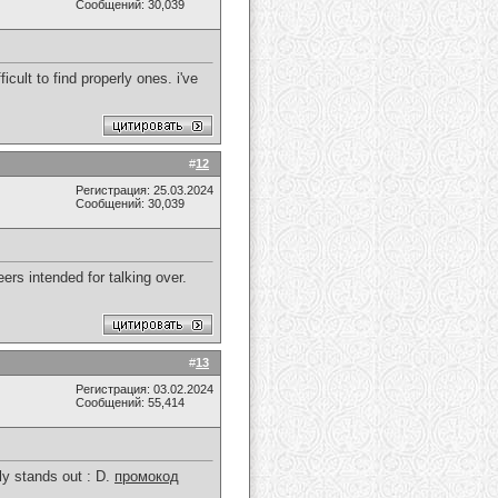
Сообщений: 30,039
cult to find properly ones. i've
#
12
Регистрация: 25.03.2024
Сообщений: 30,039
eers intended for talking over.
#
13
Регистрация: 03.02.2024
Сообщений: 55,414
ly stands out : D.
промокод