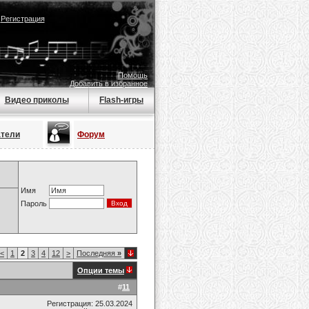
|
Регистрация
Помощь
Добавить в избранное
Видео приколы
Flash-игры
атели
Форум
Имя
Пароль
<
1
2
3
4
12
>
Последняя
»
Опции темы
#
11
Регистрация: 25.03.2024