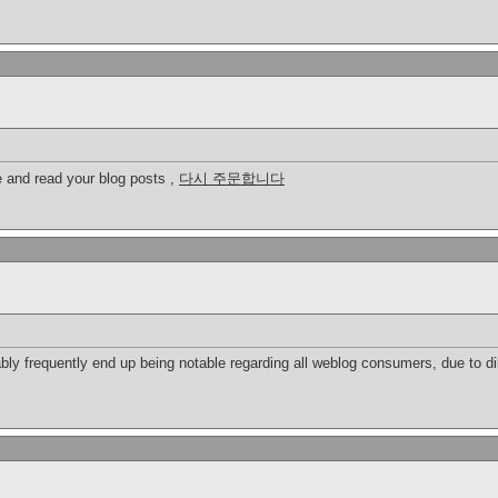
be and read your blog posts ,
다시 주문합니다
utably frequently end up being notable regarding all weblog consumers, due to d