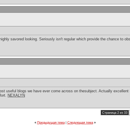
we highly savored looking. Seriously isn't regular which provide the chance to ob
st useful blogs we have ever come across on thesubject. Actually excellent in
fort.
NEXALYN
Страница 2 из 33
«
Предыдущая тема
|
Следующая тема
»