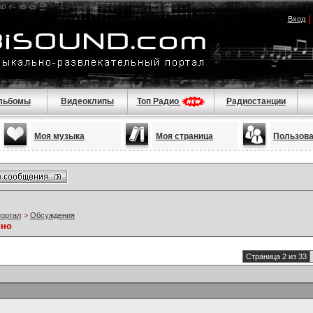
Вход
льбомы
Видеоклипы
Топ Радио
Радиостанции
Моя музыка
Моя страница
Пользов
портал
>
Обсуждения
ино
Страница 2 из 33