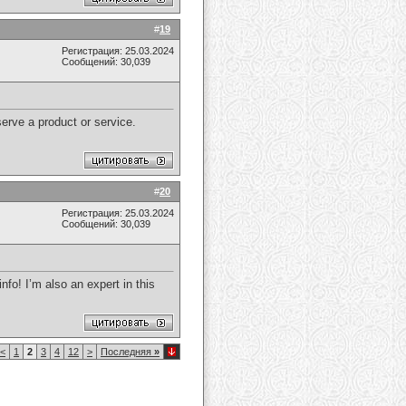
#
19
Регистрация: 25.03.2024
Сообщений: 30,039
serve a product or service.
#
20
Регистрация: 25.03.2024
Сообщений: 30,039
fo! I’m also an expert in this
<
1
2
3
4
12
>
Последняя
»