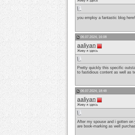
Живу я здесь
you employ a fantastic blog here
06.07.2024, 16:08
aaliyan
Живу я здесь
Pretty quickly this specific outs
to fastidious content as well as t
06.07.2024, 18:48
aaliyan
Живу я здесь
After my spouse and i gotten on 
are book-marking as well purchas