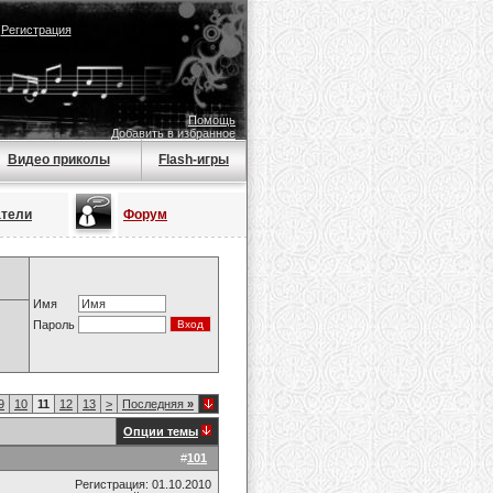
|
Регистрация
Помощь
Добавить в избранное
Видео приколы
Flash-игры
атели
Форум
Имя
Пароль
9
10
11
12
13
>
Последняя
»
Опции темы
#
101
Регистрация: 01.10.2010