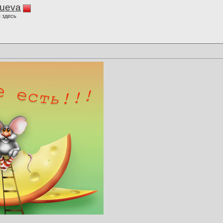
lueva
 здесь