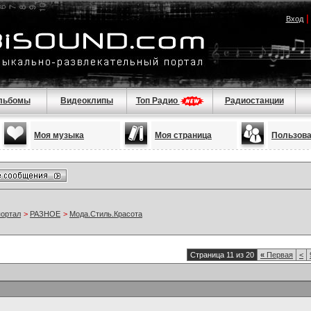
Вход
льбомы
Видеоклипы
Топ Радио
Радиостанции
Моя музыка
Моя страница
Пользов
портал
>
РАЗНОЕ
>
Мода.Стиль.Красота
Страница 11 из 20
«
Первая
<