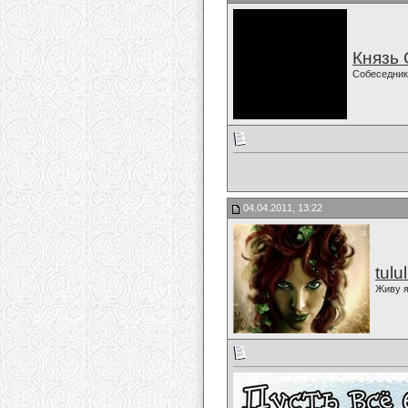
Князь
Собеседник
04.04.2011, 13:22
tulu
Живу я