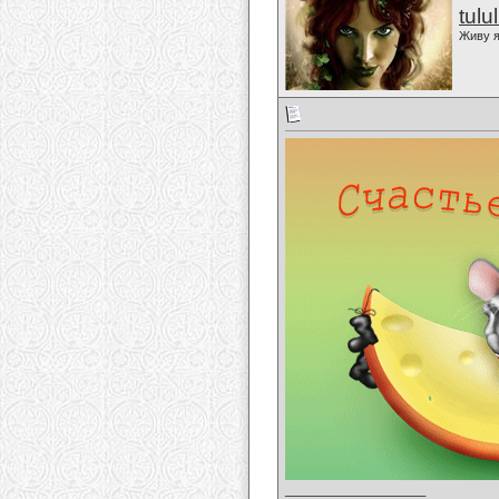
tulu
Живу я
__________________