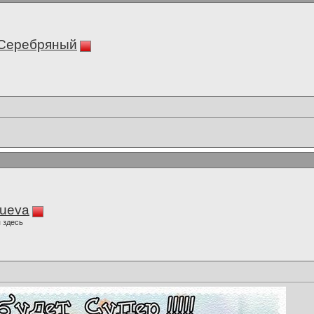
 Серебряный
lueva
 здесь