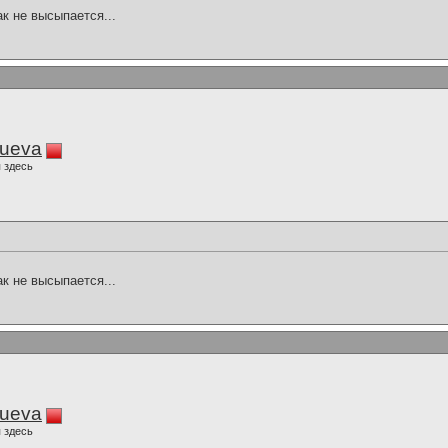
ак не высыпается...
lueva
 здесь
ак не высыпается...
lueva
 здесь