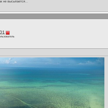
ак не высыпается...
01
ользователь