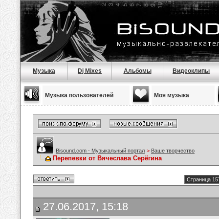
Музыка
Dj Mixes
Альбомы
Видеоклипы
Музыка пользователей
Моя музыка
Bisound.com - Музыкальный портал
>
Ваше творчество
Перепевки от Вячеслава Серёгина
Страница 15
27.06.2017, 15:18