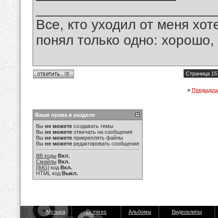
_______________________
Все, кто уходил от меня хот
понял только одно: хорошо,
Страница 15
«
Предыдущ
Ваши права в разделе
Вы
не можете
создавать темы
Вы
не можете
отвечать на сообщения
Вы
не можете
прикреплять файлы
Вы
не можете
редактировать сообщения
BB коды
Вкл.
Смайлы
Вкл.
[IMG]
код
Вкл.
HTML код
Выкл.
Музыка
Dj mixes
Альбомы
Видеоклипы