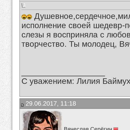
Душевное,сердечное,мил
исполнение своей шедевр-п
слезы я восприняла с любо
творчество. Ты молодец, Вя
__________________
С уважением: Лилия Байму
29.06.2017, 11:18
Вячеслав Серёгин