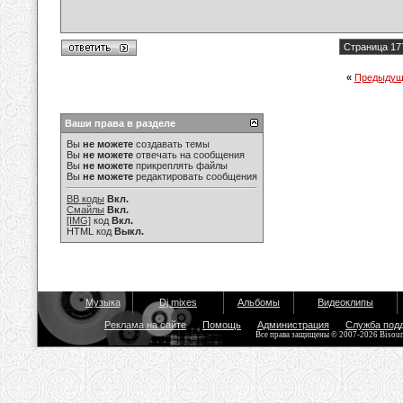
Страница 17
«
Предыдущ
Ваши права в разделе
Вы
не можете
создавать темы
Вы
не можете
отвечать на сообщения
Вы
не можете
прикреплять файлы
Вы
не можете
редактировать сообщения
BB коды
Вкл.
Смайлы
Вкл.
[IMG]
код
Вкл.
HTML код
Выкл.
Музыка
Dj mixes
Альбомы
Видеоклипы
Реклама на сайте
Помощь
Администрация
Служба под
Все права защищены © 2007-2026 Bisou