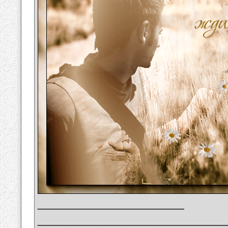
__________________
_______________________