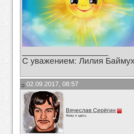
__________________
С уважением: Лилия Байму
02.09.2017, 08:57
Вячеслав Серёгин
Живу я здесь