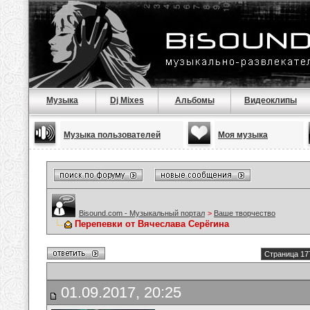
Музыка
Dj Mixes
Альбомы
Видеоклипы
Музыка пользователей
Моя музыка
Bisound.com - Музыкальный портал
>
Ваше творчество
Перепевки от Вячеслава Серёгина
Страница 17
01.09.2017, 20:25