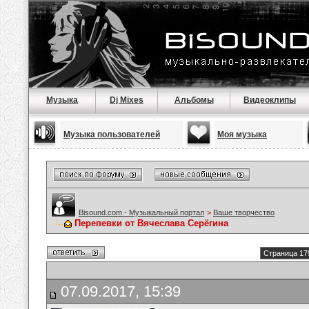
Музыка
Dj Mixes
Альбомы
Видеоклипы
Музыка пользователей
Моя музыка
Bisound.com - Музыкальный портал
>
Ваше творчество
Перепевки от Вячеслава Серёгина
Страница 17
07.09.2017, 15:39