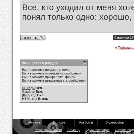
Все, кто уходил от меня хот
понял только одно: хорошо,
Страница 17
«
Предыдущ
Ваши права в разделе
Вы
не можете
создавать темы
Вы
не можете
отвечать на сообщения
Вы
не можете
прикреплять файлы
Вы
не можете
редактировать сообщения
BB коды
Вкл.
Смайлы
Вкл.
[IMG]
код
Вкл.
HTML код
Выкл.
Музыка
Dj mixes
Альбомы
Видеоклипы
Реклама на сайте
Помощь
Администрация
Служба под
Все права защищены © 2007-2026 Bisou