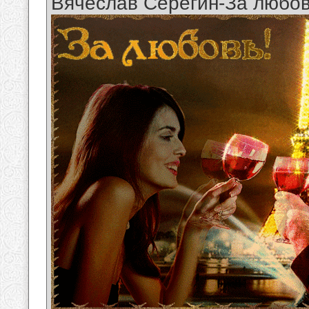
Вячеслав Серёгин-За любо