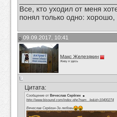
_______________________
Все, кто уходил от меня хот
понял только одно: хорошо,
09.09.2017, 10:41
Макс Железякин
Живу я здесь
Цитата:
Сообщение от
Вячеслав Серёгин
http://www.bisound.com/index.php?nam...le&id=10400274
Вячеслав Серёгин-За любовь