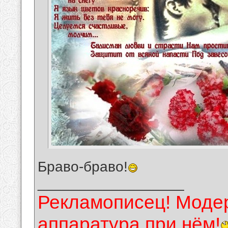
Браво-браво!
__________________
Рекламописец! Модер
аппаратура при нём!