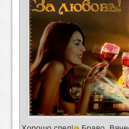
Хорошо спел!
Браво, Вяче