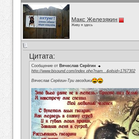
Макс Железякин
Живу я здесь
Цитата:
Сообщение от
Вячеслав Серёгин
http://www.bisound.com/index.php?nam...&plsid=1767302
Вячеслав Серёгин-Три гвоздики