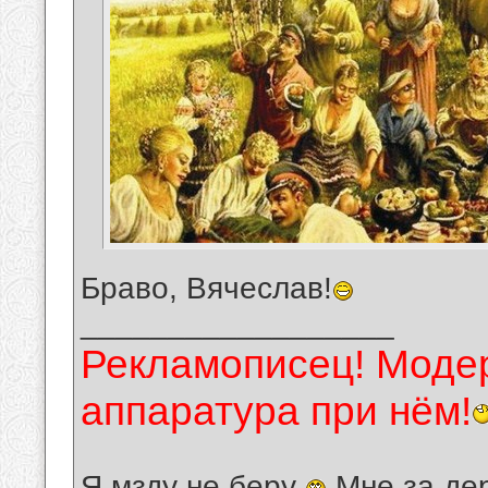
Браво, Вячеслав!
__________________
Рекламописец! Модер
аппаратура при нём!
Я мзду не беру
Мне за де