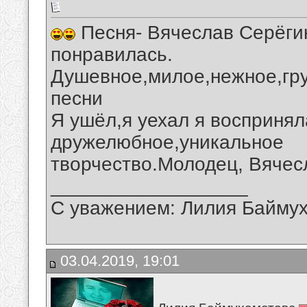
Песня- Вячеслав Серёгин
понравилась.
Душевное,милое,нежное,гру
песни
Я ушёл,я уехал я воспринял
дружелюбное,уникальное
творчество.Молодец, Вячес
__________________
С уважением: Лилия Байму
03.04.2019, 19:01