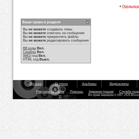
«
Предыдущ
Ваши права в разделе
Вы
не можете
создавать темы
Вы
не можете
отвечать на сообщения
Вы
не можете
прикреплять файлы
Вы
не можете
редактировать сообщения
BB коды
Вкл.
Смайлы
Вкл.
[IMG]
код
Вкл.
HTML код
Выкл.
Музыка
Dj mixes
Альбомы
Видеоклипы
Реклама на сайте
Помощь
Администрация
Служба под
Все права защищены © 2007-2026 Bisou