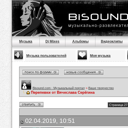
Музыка
Dj Mixes
Альбомы
Видеоклипы
Музыка пользователей
Моя музыка
Bisound.com - Музыкальный портал
>
Ваше творчество
Перепевки от Вячеслава Серёгина
Страница 27
02.04.2019, 10:51