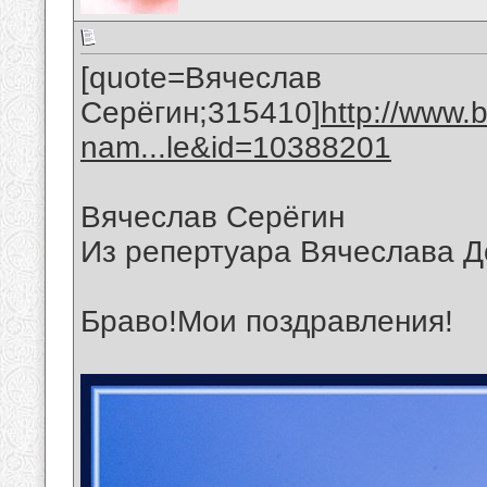
[quote=Вячеслав
Серёгин;315410]
http://www.
nam...le&id=10388201
Вячеслав Серёгин
Из репертуара Вячеслава 
Браво!Мои поздравления!