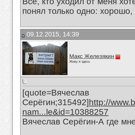
Все, кто уходил от меня хот
понял только одно: хорошо,
09.12.2015, 14:39
Макс Железякин
Живу я здесь
[quote=Вячеслав
Серёгин;315492]
http://www.
nam...le&id=10388257
Вячеслав Серёгин-А где мне