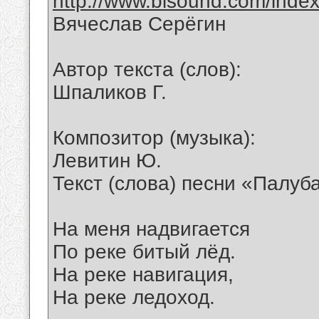
http://www.bisound.com/inde
Вячеслав Серёгин
Автор текста (слов):
Шпаликов Г.
Композитор (музыка):
Левитин Ю.
Текст (слова) песни «Палуб
На меня надвигается
По реке битый лёд.
На реке навигация,
На реке ледоход.