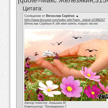
[quote=Макс Железякин;315
Цитата:
Сообщение от
Вячеслав Серёгин
http://www.bisound.com/index.php?nam...le&id=10388257
Вячеслав Серёгин-А где мне взять такую песню
Автор текста: Агашина М.
Композитор: Пономаренко Г.