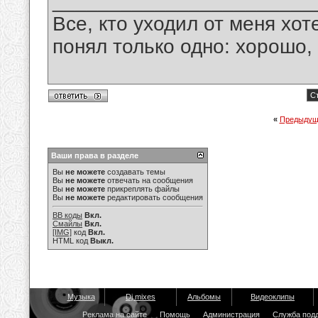
_______________________
Все, кто уходил от меня хот
понял только одно: хорошо,
Ст
«
Предыдущ
Ваши права в разделе
Вы
не можете
создавать темы
Вы
не можете
отвечать на сообщения
Вы
не можете
прикреплять файлы
Вы
не можете
редактировать сообщения
BB коды
Вкл.
Смайлы
Вкл.
[IMG]
код
Вкл.
HTML код
Выкл.
Музыка
Dj mixes
Альбомы
Видеоклипы
Реклама на сайте
Помощь
Администрация
Служба под