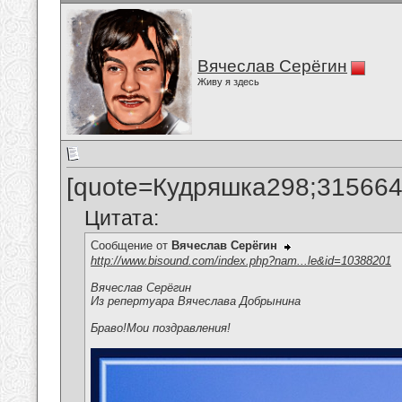
Вячеслав Серёгин
Живу я здесь
[quote=Кудряшка298;315664
Цитата:
Сообщение от
Вячеслав Серёгин
http://www.bisound.com/index.php?nam...le&id=10388201
Вячеслав Серёгин
Из репертуара Вячеслава Добрынина
Браво!Мои поздравления!