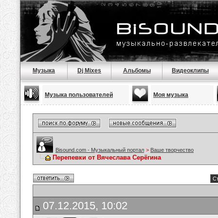
Музыка
Dj Mixes
Альбомы
Видеоклипы
Музыка пользователей
Моя музыка
Bisound.com - Музыкальный портал
>
Ваше творчество
Перепевки от Вячеслава Серёгина
Ст
07.12.2015, 10:02