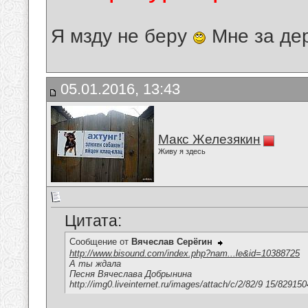
Я мзду не беру
Мне за де
05.01.2016, 13:43
Макс Железякин
Живу я здесь
Цитата:
Сообщение от
Вячеслав Серёгин
http://www.bisound.com/index.php?nam...le&id=10388725
А ты ждала
Песня Вячеслава Добрынина
http://img0.liveinternet.ru/images/attach/c/2/82/9 15/8291