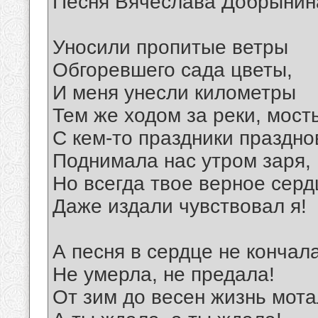
Песня Вячеслава Добрынин
Уносили пропитые ветры
Обгоревшего сада цветы,
И меня унесли километры
Тем же ходом за реки, мост
С кем-то праздники праздно
Поднимала нас утром заря,
Но всегда твое верное серд
Даже издали чувствовал я!
А песня в сердце не кончал
Не умерла, не предала!
От зим до весен жизнь мота