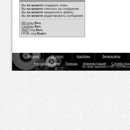
Вы
не можете
создавать темы
Вы
не можете
отвечать на сообщения
Вы
не можете
прикреплять файлы
Вы
не можете
редактировать сообщения
BB коды
Вкл.
Смайлы
Вкл.
[IMG]
код
Вкл.
HTML код
Выкл.
Музыка
Dj mixes
Альбомы
Видеоклипы
Реклама на сайте
Помощь
Администрация
Служба под
Все права защищены © 2007-2026 Bisou