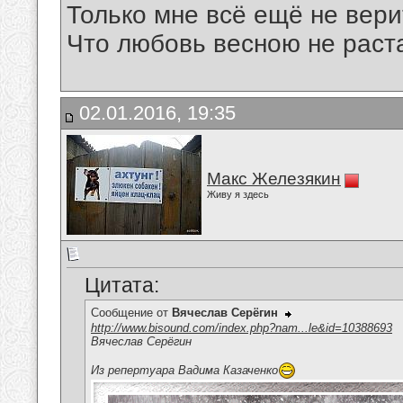
Только мне всё ещё не вери
Что любовь весною не раста
02.01.2016, 19:35
Макс Железякин
Живу я здесь
Цитата:
Сообщение от
Вячеслав Серёгин
http://www.bisound.com/index.php?nam...le&id=10388693
Вячеслав Серёгин
Из репертуара Вадима Казаченко