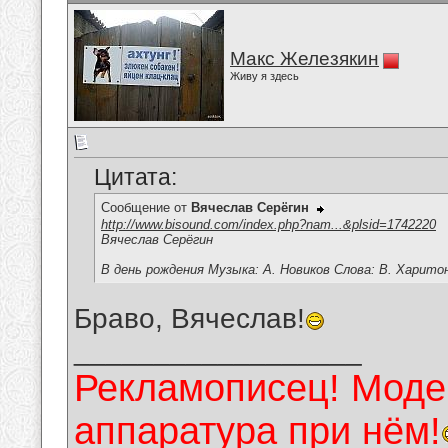
Макс Железякин
Живу я здесь
Цитата:
Сообщение от
Вячеслав Серёгин
http://www.bisound.com/index.php?nam...&plsid=1742220
Вячеслав Серёгин
В день рождения Музыка: А. Новиков Слова: В. Харито
Браво, Вячеслав!
__________________
Рекламописец! Модер
аппаратура при нём!