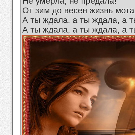
Не умерла, не предала!
От зим до весен жизнь мота
А ты ждала, а ты ждала, а 
А ты ждала, а ты ждала, а 