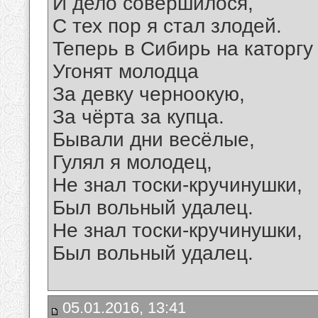
И дело совершилося,
С тех пор я стал злодей.
Теперь в Сибирь на каторгу
Угонят молодца
За девку черноокую,
За чёрта за купца.
Бывали дни весёлые,
Гулял я молодец,
Не знал тоски-кручинушки,
Был вольный удалец.
Не знал тоски-кручинушки,
Был вольный удалец.
05.01.2016, 13:41