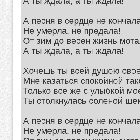
А ты ждала, а ты ждала!
А песня в сердце не кончал
Не умерла, не предала!
От зим до весен жизнь мота
А ты ждала, а ты ждала!
Хочешь ты всей душою сво
Мне казаться спокойной так
Только все же с улыбкой м
Ты столкнулась соленой ще
А песня в сердце не кончал
Не умерла, не предала!