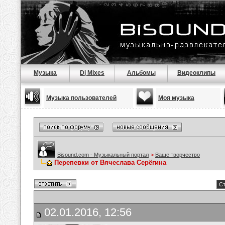
Музыка
Dj Mixes
Альбомы
Видеоклипы
Музыка пользователей
Моя музыка
Bisound.com - Музыкальный портал
>
Ваше творчество
Перепевки от Вячеслава Серёгина
Ст
02.01.2016, 12:56