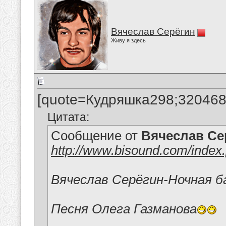
Вячеслав Серёгин
Живу я здесь
[quote=Кудряшка298;320468
Цитата:
Сообщение от
Вячеслав Се
http://www.bisound.com/inde
Вячеслав Серёгин-Ночная б
Песня Олега Газманова