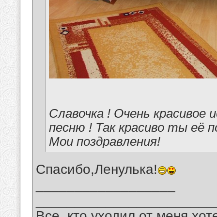
Славочка ! Очень красивое 
песню ! Так красиво ты её п
Мои поздравления!
Спасибо,Ленулька!
__________________
_______________________
Все, кто уходил от меня хот