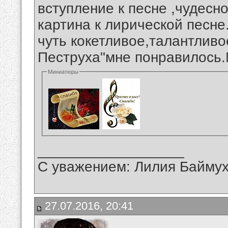
вступление к песне ,чудесн
картина к лирической песне
чуть кокетливое,талантливо
Пеструха"мне понравилось.
Миниатюры
__________________
С уважением: Лилия Байму
27.07.2016, 20:41