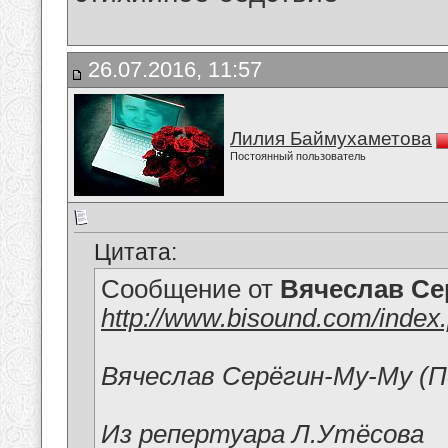
26.07.2016, 11:57
Лилия Баймухаметова
Постоянный пользователь
Цитата:
Сообщение от
Вячеслав Се
http://www.bisound.com/inde
Вячеслав Серёгин-Му-Му (П
Из репертуара Л.Утёсова