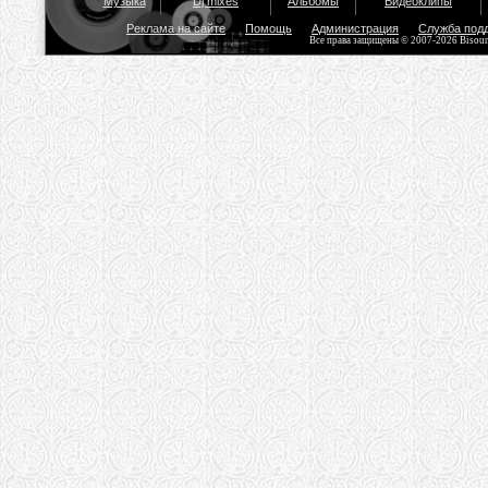
Музыка
Dj mixes
Альбомы
Видеоклипы
Реклама на сайте
Помощь
Администрация
Служба под
Все права защищены © 2007-2026 Bisou