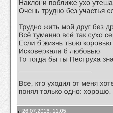
Наклони поближе ухо утеша
Очень трудно без участья 
Трудно жить мой друг без д
Всё туманно всё так сухо се
Если б жизнь твою коровью
Исковеркали б любовью
То тогда бы ты Пеструха зн
__________________
_______________________
Все, кто уходил от меня хот
понял только одно: хорошо,
26.07.2016, 11:05