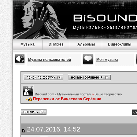
Музыка
Dj Mixes
Альбомы
Видеоклипы
Музыка пользователей
Моя музыка
Bisound.com - Музыкальный портал
>
Ваше творчество
Перепевки от Вячеслава Серёгина
Ст
24.07.2016, 14:52