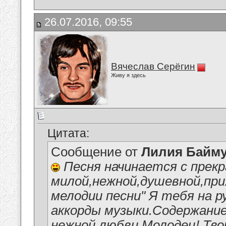
26.07.2016, 09:55
Вячеслав Серёгин
Живу я здесь
Цитата:
Сообщение от
Лилия Байм
Песня начинается с прекр
милой,нежной,душевной,пр
мелодии песни" Я тебя на ру
аккорды музыки.Содержание
нежной любви Молодец! Тво