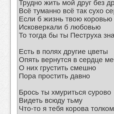
Трудно жить мой друг без д
Всё туманно всё так сухо се
Если б жизнь твою коровью
Исковеркали б любовью
То тогда бы ты Пеструха зн
Есть в полях другие цветы
Опять вернутся в сердце м
О них грустить смешно
Пора простить давно
Брось ты хмуриться сурово
Видеть всюду тьму
Что-то я тебя корова толко