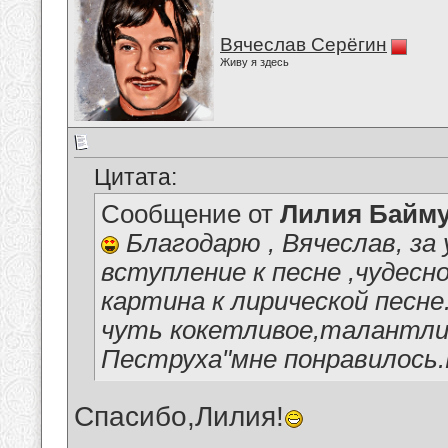
Вячеслав Серёгин
Живу я здесь
Цитата:
Сообщение от
Лилия Байм
Благодарю , Вячеслав, за
вступление к песне ,чудесн
картина к лирической песн
чуть кокетливое,талантлив
Пеструха"мне понравилось.
Спасибо,Лилия!