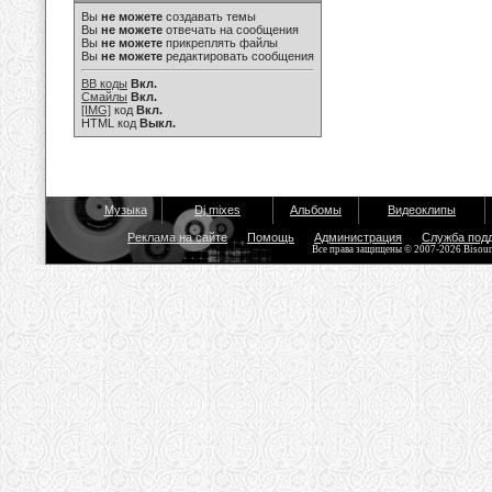
Вы
не можете
создавать темы
Вы
не можете
отвечать на сообщения
Вы
не можете
прикреплять файлы
Вы
не можете
редактировать сообщения
BB коды
Вкл.
Смайлы
Вкл.
[IMG]
код
Вкл.
HTML код
Выкл.
Музыка
Dj mixes
Альбомы
Видеоклипы
Реклама на сайте
Помощь
Администрация
Служба под
Все права защищены © 2007-2026 Bisou