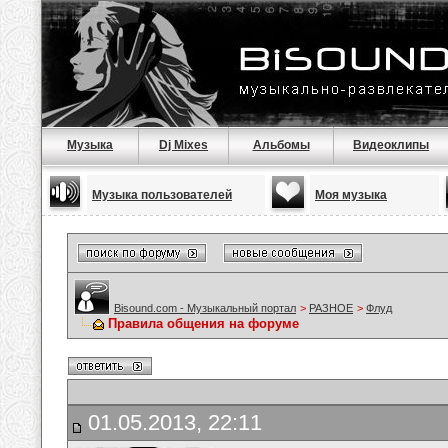
Музыка
Dj Mixes
Альбомы
Видеоклипы
Музыка пользователей
Моя музыка
Bisound.com - Музыкальный портал
>
РАЗНОЕ
>
Флуд
Правила общения на форуме
01.05.2013, 22:11