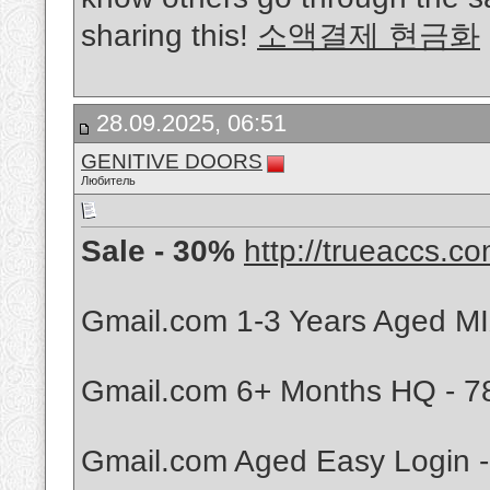
sharing this!
소액결제 현금화
28.09.2025, 06:51
GENITIVE DOORS
Любитель
Sale - 30%
http://trueaccs.c
Gmail.com 1-3 Years Aged MI
Gmail.com 6+ Months HQ - 7
Gmail.com Aged Easy Login -