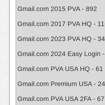
Gmail.com 2015 PVA - 892
Gmail.com 2017 PVA HQ - 11
Gmail.com 2023 PVA HQ - 34
Gmail.com 2024 Easy Login -
Gmail.com PVA USA HQ - 61
Gmail.com Premium USA - 2
Gmail.com PVA USA 2FA - 67