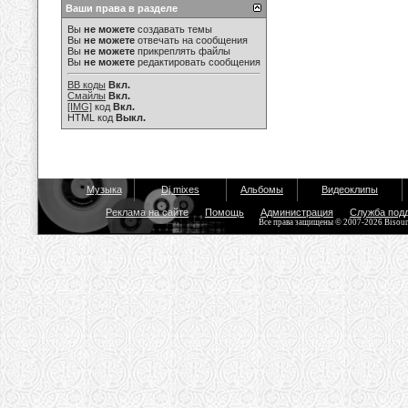
Ваши права в разделе
Вы
не можете
создавать темы
Вы
не можете
отвечать на сообщения
Вы
не можете
прикреплять файлы
Вы
не можете
редактировать сообщения
BB коды
Вкл.
Смайлы
Вкл.
[IMG]
код
Вкл.
HTML код
Выкл.
Музыка
Dj mixes
Альбомы
Видеоклипы
Реклама на сайте
Помощь
Администрация
Служба под
Все права защищены © 2007-2026 Bisou