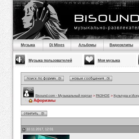
Музыка
Dj Mixes
Альбомы
Видеоклипы
Музыка пользователей
Моя музыка
Bisound.com - Музыкальный портал
>
РАЗНОЕ
>
Культура и Иск
Афоризмы
10.11.2017, 12:01