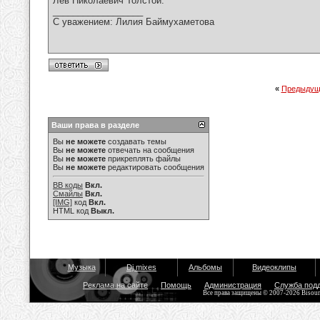
Лев Николаевич Толстой.
__________________
С уважением: Лилия Баймухаметова
«
Предыдущ
Ваши права в разделе
Вы
не можете
создавать темы
Вы
не можете
отвечать на сообщения
Вы
не можете
прикреплять файлы
Вы
не можете
редактировать сообщения
BB коды
Вкл.
Смайлы
Вкл.
[IMG]
код
Вкл.
HTML код
Выкл.
Музыка
Dj mixes
Альбомы
Видеоклипы
Реклама на сайте
Помощь
Администрация
Служба под
Все права защищены © 2007-2026 Bisou