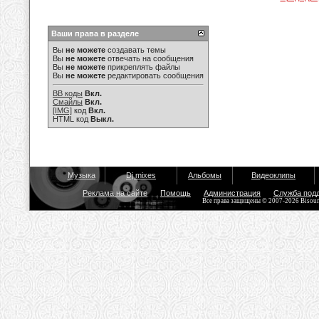
Ваши права в разделе
Вы
не можете
создавать темы
Вы
не можете
отвечать на сообщения
Вы
не можете
прикреплять файлы
Вы
не можете
редактировать сообщения
BB коды
Вкл.
Смайлы
Вкл.
[IMG]
код
Вкл.
HTML код
Выкл.
Музыка
Dj mixes
Альбомы
Видеоклипы
Реклама на сайте
Помощь
Администрация
Служба под
Все права защищены © 2007-2026 Bisou