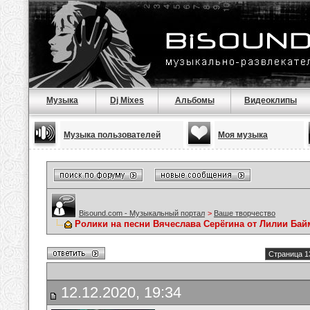
Музыка
Dj Mixes
Альбомы
Видеоклипы
Музыка пользователей
Моя музыка
Bisound.com - Музыкальный портал
>
Ваше творчество
Ролики на песни Вячеслава Серёгина от Лилии Ба
Страница 1
12.12.2020, 19:34