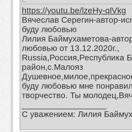
https://youtu.be/lzeHy-qlVkg
Вячеслав Серегин-автор-ис
буду любовью
Лилия Баймухаметова-автор
любовью от 13.12.2020г.,
Russia,Россия,Республика 
район,с.Малояз
Душевное,милое,прекрасное
буду любовью мне понравил
творчество. Ты молодец,Вя
__________________
С уважением: Лилия Байму