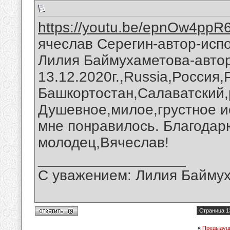
https://youtu.be/epnOw4ppR
ячеслав Серегин-автор-испо
Лилия Баймухаметова-автор
13.12.2020г.,Russia,Россия
Башкортостан,Салаватский,
Душевное,милое,грустное и
мне понравилось. Благодар
молодец,Вячеслав!
__________________
С уважением: Лилия Байму
Страница 1
«
Предыдущ