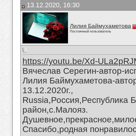
13.12.2020, 16:30
Лилия Баймухаметова
Постоянный пользователь
https://youtu.be/Xd-ULa2pR
Вячеслав Серегин-автор-ис
Лилия Баймухаметова-автор
13.12.2020г.,
Russia,Россия,Республика 
район,с.Малояз.
Душевное,прекрасное,мило
Спасибо,родная понравилос