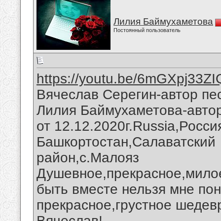
Лилия Баймухаметова
Постоянный пользователь
https://youtu.be/6mGXpj33ZI
Вячеслав Серегин-автор пес
Лилия Баймухаметова-автор
от 12.12.2020г.Russia,Росс
Башкортостан,Салаватский
район,с.Малояз
Душевное,прекрасное,милое
быть вместе нельзя мне по
прекрасное,грустное шедев
Вячеслав!