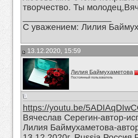
творчество. Ты молодец,Вя
__________________
С уважением: Лилия Байму
13.12.2020, 15:59
Лилия Баймухаметова
Постоянный пользователь
https://youtu.be/5ADIAqDIw
Вячеслав Серегин-автор-исп
Лилия Баймухаметова-автор 
13.12.2020г.,Russia,Россия