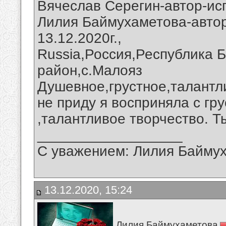
Вячеслав Серегин-автор-исп
Лилия Баймухаметова-автор 
13.12.2020г.,
Russia,Россия,Республика 
район,с.Малояз
Душевное,грустное,талантл
не приду я восприняла с гр
,талантливое творчество. Т
__________________
С уважением: Лилия Байму
13.12.2020, 15:24
Лилия Баймухаметова