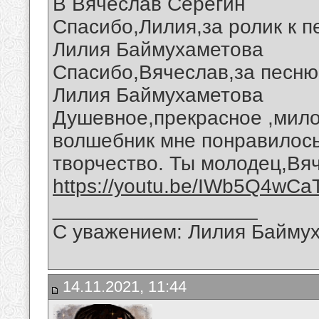
В Вячеслав Серёгин
Спасибо,Лилия,за ролик к п
Лилия Баймухаметова
Спасибо,Вячеслав,за песню 
Лилия Баймухаметова
Душевное,прекрасное ,мило
волшебник мне понравилось
творчество. Ты молодец,Вя
https://youtu.be/IWb5Q4wCa
__________________
С уважением: Лилия Байму
14.11.2021, 11:44