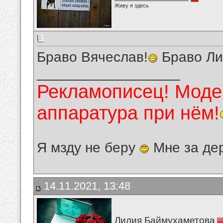
Живу я здесь
Браво Вячеслав!
Браво Ли
__________________
Рекламописец! Модер
аппаратура при нём!
Я мзду не беру
Мне за де
14.11.2021, 13:48
Лилия Баймухаметова