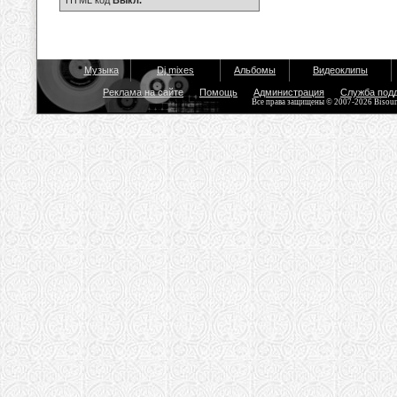
HTML код
Выкл.
Музыка
Dj mixes
Альбомы
Видеоклипы
Реклама на сайте
Помощь
Администрация
Служба под
Все права защищены © 2007-2026 Bisou