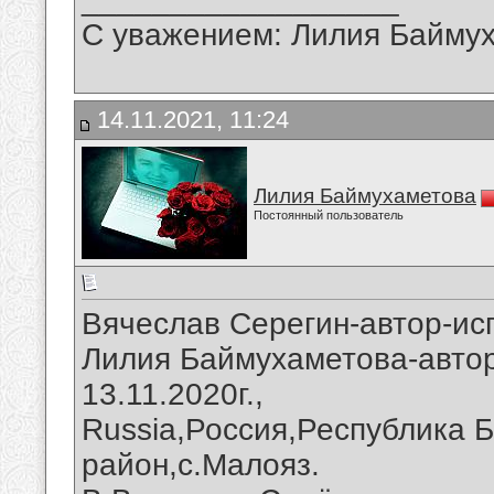
С уважением: Лилия Байму
14.11.2021, 11:24
Лилия Баймухаметова
Постоянный пользователь
Вячеслав Серегин-автор-ис
Лилия Баймухаметова-автор
13.11.2020г.,
Russia,Россия,Республика 
район,с.Малояз.