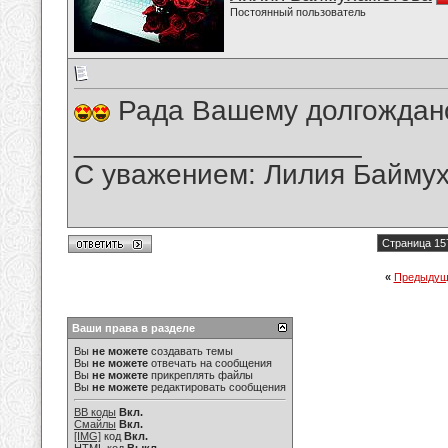
Постоянный пользователь
Рада Вашему долгождано
__________________
С уважением: Лилия Байму
Страница 15
«
Предыдущ
Ваши права в разделе
Вы
не можете
создавать темы
Вы
не можете
отвечать на сообщения
Вы
не можете
прикреплять файлы
Вы
не можете
редактировать сообщения
BB коды
Вкл.
Смайлы
Вкл.
[IMG]
код
Вкл.