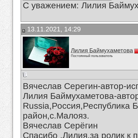
С уважением: Лилия Байму
13.11.2021, 14:29
Лилия Баймухаметова
Постоянный пользователь
Вячеслав Серегин-автор-ис
Лилия Баймухаметова-автор 
Russia,Россия,Республика 
район,с.Малояз.
Вячеслав Серёгин
Спасибо ,Лилия,за ролик к п