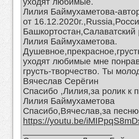
уходят любимые.
Лилия Баймухаметова-авто
от 16.12.2020г.,Russia,Росс
Башкортостан,Салаватский 
Лилия Баймухаметова.
Душевное,прекрасное,груст
уходят любимые мне понрав
грусть-творчество. Ты моло
Вячеслав Серёгин
Спасибо ,Лилия,за ролик к п
Лилия Баймухаметова
Спасибо,Вячеслав,за песню
https://youtu.be/iMIPpqS8mD
__________________