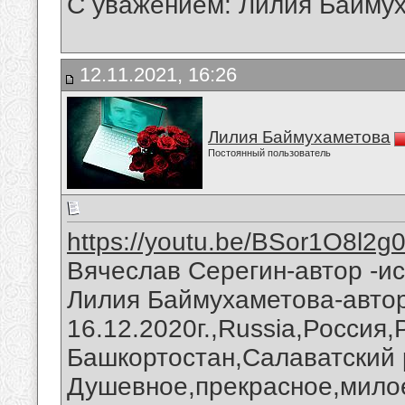
С уважением: Лилия Байму
12.11.2021, 16:26
Лилия Баймухаметова
Постоянный пользователь
https://youtu.be/BSor1O8l2g
Вячеслав Серегин-автор -ис
Лилия Баймухаметова-автор
16.12.2020г.,Russia,Россия
Башкортостан,Салаватский 
Душевное,прекрасное,милое