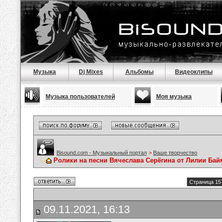
Музыка
Dj Mixes
Альбомы
Видеоклипы
Музыка пользователей
Моя музыка
Bisound.com - Музыкальный портал
>
Ваше творчество
Ролики на песни Вячеслава Серёгина от Лилии Ба
Страница 15
09.11.2021, 16:13