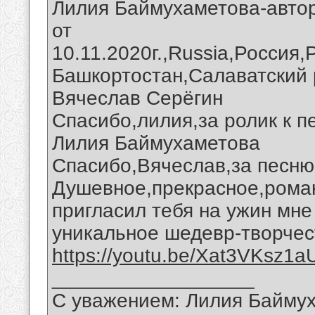
Лилия Баймухаметова-автор
от
10.11.2020г.,Russia,Россия
Башкортостан,Салаватский 
Вячеслав Серёгин
Спасибо,лилия,за ролик к п
Лилия Баймухаметова
Спасибо,Вячеслав,за песню
Душевное,прекрасное,роман
пригласил тебя на ужин мне
уникальное шедевр-творчес
https://youtu.be/Xat3VKsz1a
__________________
С уважением: Лилия Байму