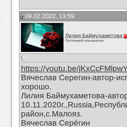
09.02.2022, 13:59
Лилия Баймухаметова
Постоянный пользователь
https://youtu.be/jKxCcFMlpw
Вячеслав Серегин-автор-ис
хорошо.
Лилия Баймухаметова-автор
10.11.2020г.,Russia,Респуб
район,с.Малояз.
Вячеслав Серёгин