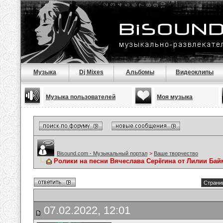
Музыка
Dj Mixes
Альбомы
Видеоклипы
Музыка пользователей
Моя музыка
Bisound.com - Музыкальный портал
>
Ваше творчество
Ролики на песни Вячеслава Серёгина от Лилии Ба
Страниц
07.02.2022, 12:01