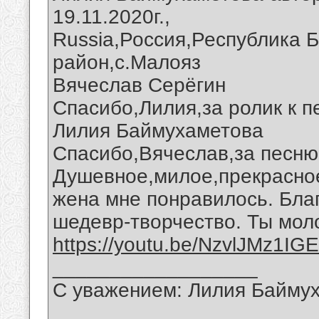
19.11.2020г.,
Russia,Россия,Республика 
район,с.Малояз
Вячеслав Серёгин
Спасибо,Лилия,за ролик к п
Лилия Баймухаметова
Спасибо,Вячеслав,за песню
Душевное,милое,прекрасное
жена мне понравилось. Бла
шедевр-творчество. Ты мол
https://youtu.be/NzvlJMz1IGE
__________________
С уважением: Лилия Байму