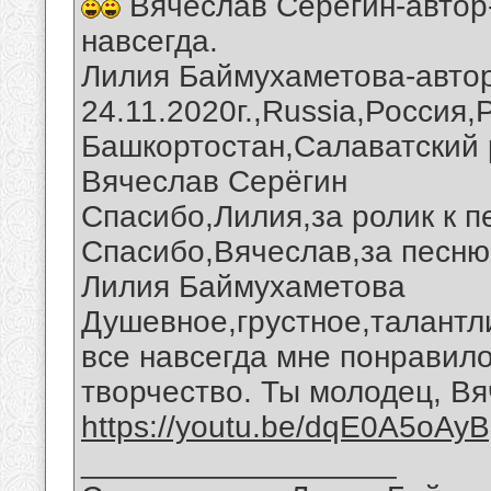
Вячеслав Серегин-автор-
навсегда.
Лилия Баймухаметова-автор 
24.11.2020г.,Russia,Россия
Башкортостан,Салаватский 
Вячеслав Серёгин
Спасибо,Лилия,за ролик к п
Спасибо,Вячеслав,за песню 
Лилия Баймухаметова
Душевное,грустное,талантл
все навсегда мне понравило
творчество. Ты молодец, Вя
https://youtu.be/dqE0A5oAy
__________________