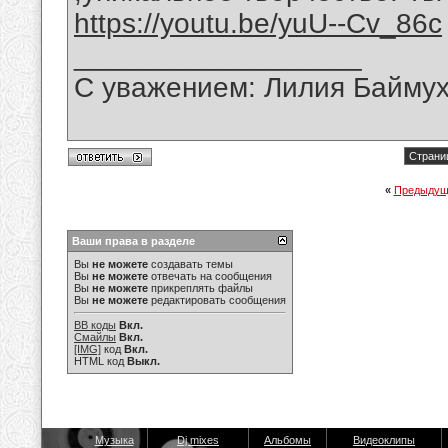
https://youtu.be/yuU--Cv_86c
__________________
С уважением: Лилия Байму
Страниц
«
Предыдущ
Ваши права в разделе
Вы
не можете
создавать темы
Вы
не можете
отвечать на сообщения
Вы
не можете
прикреплять файлы
Вы
не можете
редактировать сообщения
BB коды
Вкл.
Смайлы
Вкл.
[IMG]
код
Вкл.
HTML код
Выкл.
Музыка
Dj mixes
Альбомы
Видеоклипы