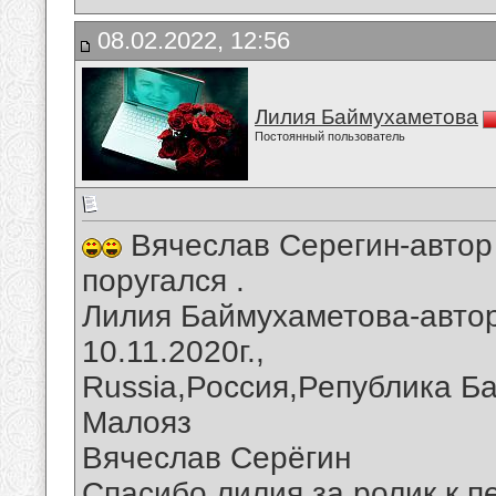
08.02.2022, 12:56
Лилия Баймухаметова
Постоянный пользователь
Вячеслав Серегин-автор 
поругался .
Лилия Баймухаметова-автор
10.11.2020г.,
Russia,Россия,Република Б
Малояз
Вячеслав Серёгин
Спасибо,лилия,за ролик к п