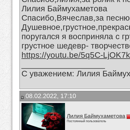
Лилия Баймухаметова
Спасибо,Вячеслав,за песню
Душевное,грустное,прекрас
поругался я восприняла с г
грустное шедевр- творчеств
https://youtu.be/5q5C-LjOK7k
__________________
С уважением: Лилия Байму
08.02.2022, 17:10
Лилия Баймухаметова
Постоянный пользователь