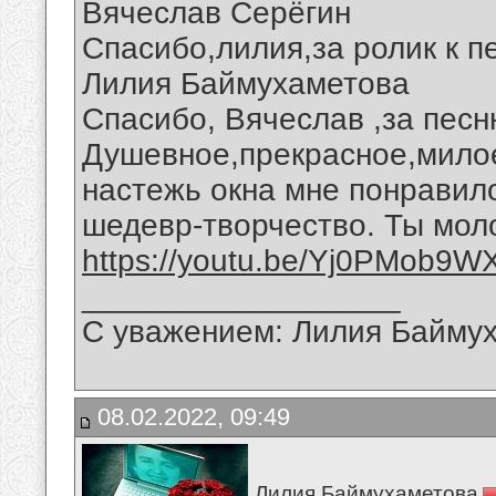
Вячеслав Серёгин
Спасибо,лилия,за ролик к п
Лилия Баймухаметова
Спасибо, Вячеслав ,за песн
Душевное,прекрасное,милое
настежь окна мне понравило
шедевр-творчество. Ты мол
https://youtu.be/Yj0PMob9W
__________________
С уважением: Лилия Байму
08.02.2022, 09:49
Лилия Баймухаметова