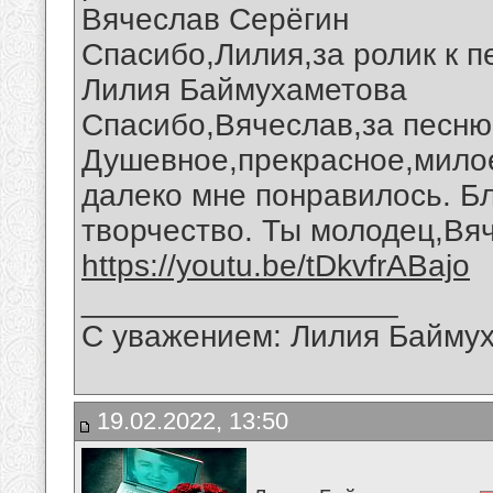
Вячеслав Серёгин
Спасибо,Лилия,за ролик к п
Лилия Баймухаметова
Спасибо,Вячеслав,за песню 
Душевное,прекрасное,милое
далеко мне понравилось. Б
творчество. Ты молодец,Вя
https://youtu.be/tDkvfrABajo
__________________
С уважением: Лилия Байму
19.02.2022, 13:50