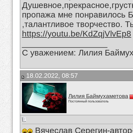
Душевное,прекрасное,груст
пропажа мне понравилось Б
,талантливое творчество. Т
https://youtu.be/KdZqjVlvEp8
__________________
С уважением: Лилия Байму
18.02.2022, 08:57
Лилия Баймухаметова
Постоянный пользователь
Вячеслав Серегин-автор