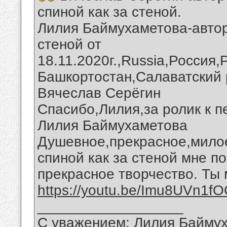
спиной как за стеной.
Лилия Баймухаметова-автор
стеной от
18.11.2020г.,Russia,Россия
Башкортостан,Салаватский 
Вячеслав Серёгин
Спасибо,Лилия,за ролик к п
Лилия Баймухаметова
Душевное,прекрасное,милое
спиной как за стеной мне п
прекрасное творчество. Ты
https://youtu.be/Imu8UVn1f
__________________
С уважением: Лилия Байму