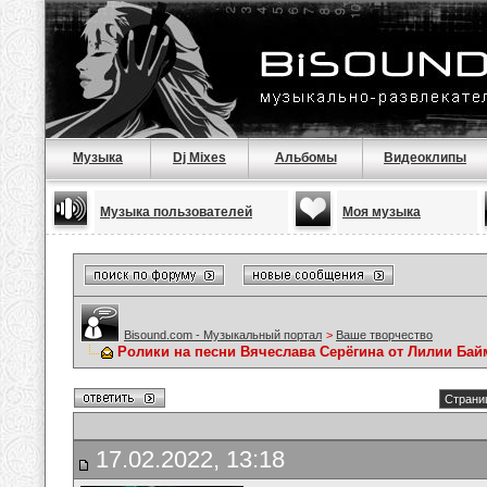
Музыка
Dj Mixes
Альбомы
Видеоклипы
Музыка пользователей
Моя музыка
Bisound.com - Музыкальный портал
>
Ваше творчество
Ролики на песни Вячеслава Серёгина от Лилии Ба
Страниц
17.02.2022, 13:18