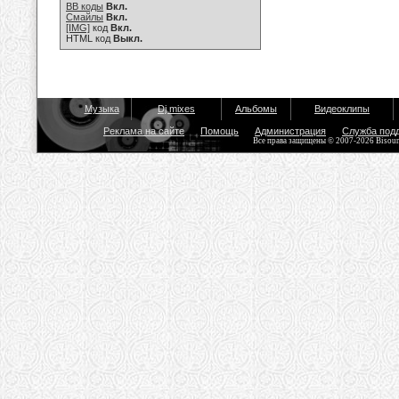
BB коды
Вкл.
Смайлы
Вкл.
[IMG]
код
Вкл.
HTML код
Выкл.
Музыка
Dj mixes
Альбомы
Видеоклипы
Реклама на сайте
Помощь
Администрация
Служба под
Все права защищены © 2007-2026 Bisou