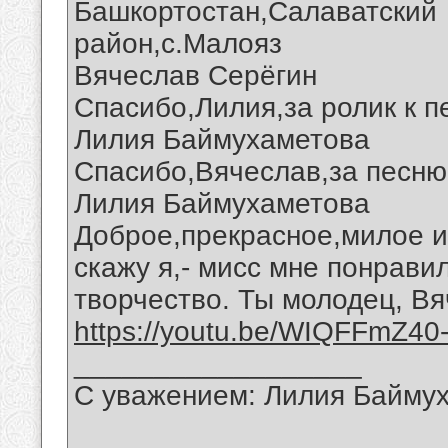
Башкортостан,Салаватский
район,с.Малояз
Вячеслав Серёгин
Спасибо,Лилия,за ролик к п
Лилия Баймухаметова
Спасибо,Вячеслав,за песню 
Лилия Баймухаметова
Доброе,прекрасное,милое и
скажу я,- мисс мне понрави
творчество. Ты молодец, Вя
https://youtu.be/WIQFFmZ40
__________________
С уважением: Лилия Байму