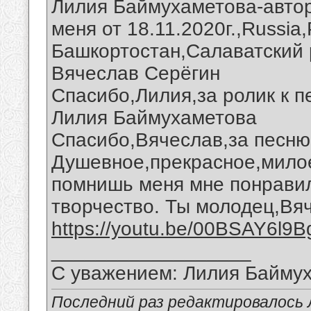
Лилия Баймухаметова-автор
меня от 18.11.2020г.,Russia
Башкортостан,Салаватский 
Вячеслав Серёгин
Спасибо,Лилия,за ролик к п
Лилия Баймухаметова
Спасибо,Вячеcлав,за песню 
Душевное,прекрасное,милое
помнишь меня мне понравил
творчество. Ты молодец,Вя
https://youtu.be/00BSAY6l9B
__________________
С уважением: Лилия Байму
Последний раз редактировалось 