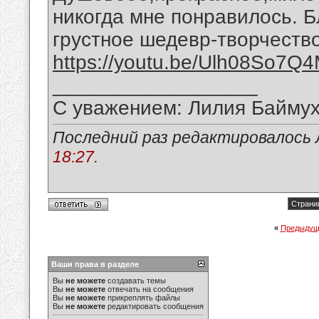
никогда мне понравилось. Б
грустное шедевр-творчеств
https://youtu.be/Ulh08So7Q
__________________
С уважением: Лилия Байму
Последний раз редактировалось 
18:27
.
Страниц
«
Предыдущ
Ваши права в разделе
Вы
не можете
создавать темы
Вы
не можете
отвечать на сообщения
Вы
не можете
прикреплять файлы
Вы
не можете
редактировать сообщения