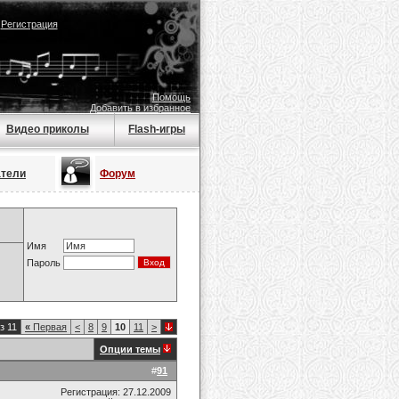
|
Регистрация
Помощь
Добавить в избранное
Видео приколы
Flash-игры
атели
Форум
Имя
Пароль
з 11
«
Первая
<
8
9
10
11
>
Опции темы
#
91
Регистрация: 27.12.2009