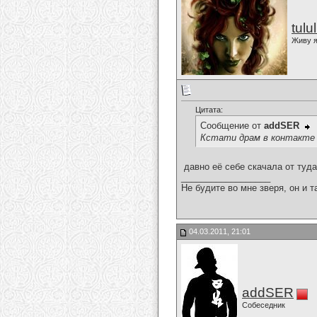
tulu
Живу я
Цитата:
Сообщение от
addSER
Кстати драм в контакте 
давно её себе скачала от туд
__________________
Не будите во мне зверя, он и т
04.03.2011, 21:01
addSER
Собеседник