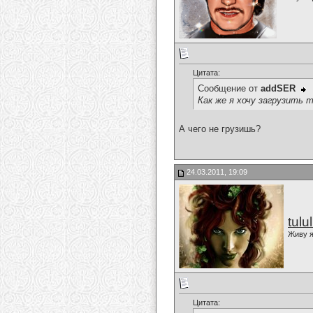
Цитата:
Сообщение от
addSER
Как же я хочу загрузить тр
А чего не грузишь?
24.03.2011, 19:09
tulu
Живу я
Цитата: