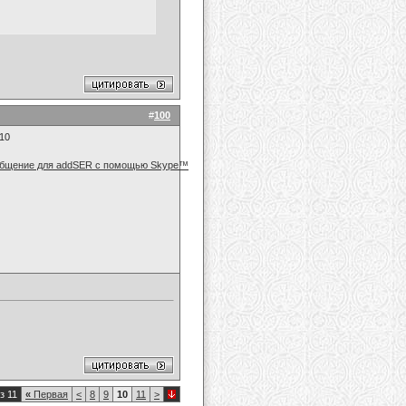
#
100
010
з 11
«
Первая
<
8
9
10
11
>