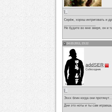
Серёж, хорош интриговать и д
__________________
Не будите во мне зверя, он и т
04.03.2011, 23:22
addSER
Собеседник
Эххх блин когда они протянут...
__________________
Дни это ноты и ты сам играешь