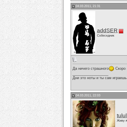
04.03.2011, 21:31
addSER
Собеседник
Да ничего страшного
Скоро 
__________________
Дни это ноты и ты сам играешь
04.03.2011, 22:03
tulu
Живу я