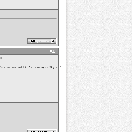
#
96
010