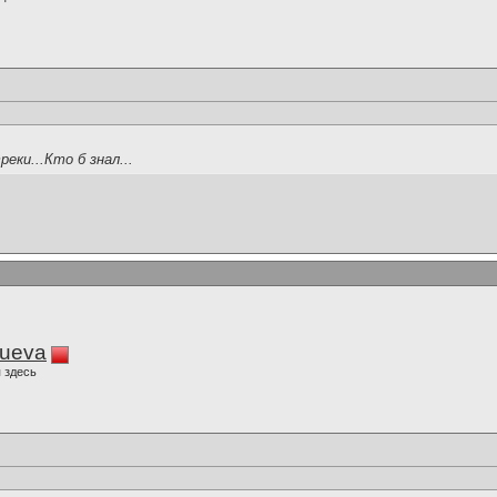
еки...Кто б знал...
lueva
 здесь