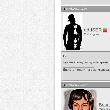
24.03.2011, 19:05
addSER
Собеседник
Как же я хочу загрузить треки..
__________________
Дни это ноты и ты сам играешь
24.03.2011, 19:07
Вяче
Живу я з