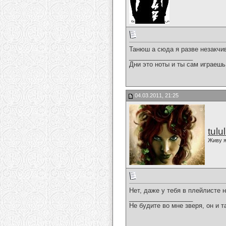
Танюш а сюда я разве незакчи
__________________
Дни это ноты и ты сам играешь
04.03.2011, 21:25
tulu
Живу я
Нет, даже у тебя в плейлисте 
__________________
Не будите во мне зверя, он и т