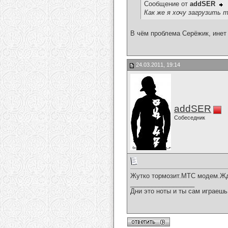
Сообщение от
addSER
Как же я хочу загрузить тр
В чём проблема Серёжик, инет
24.03.2011, 19:14
addSER
Собеседник
Жутко тормозит.МТС модем.Жду
__________________
Дни это ноты и ты сам играешь