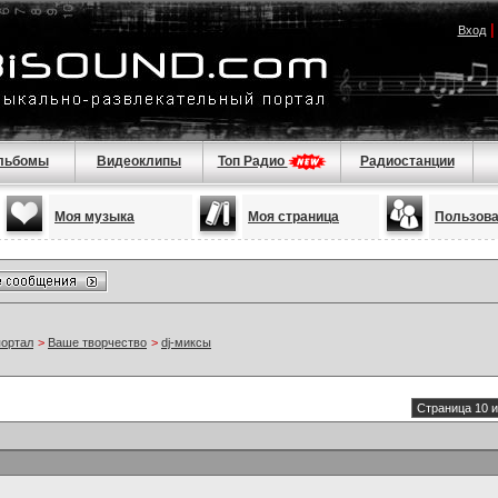
Вход
льбомы
Видеоклипы
Топ Радио
Радиостанции
Моя музыка
Моя страница
Пользов
портал
>
Ваше творчество
>
dj-миксы
Страница 10 и