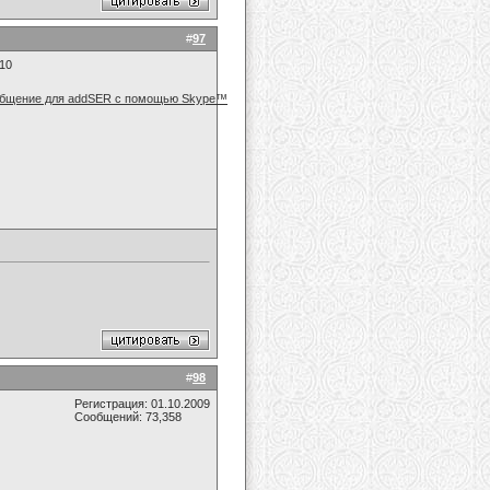
#
97
010
#
98
Регистрация: 01.10.2009
Сообщений: 73,358