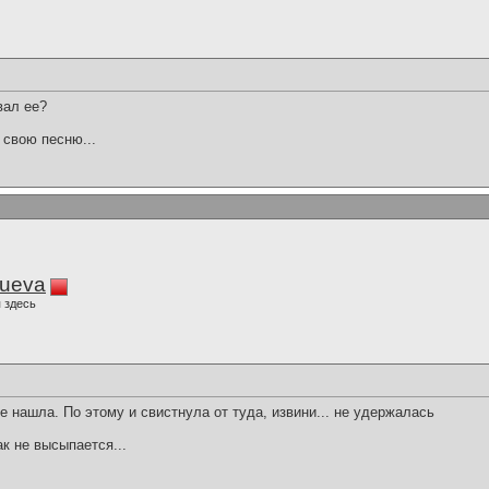
вал ее?
 свою песню...
lueva
 здесь
не нашла. По этому и свистнула от туда, извини... не удержалась
ак не высыпается...