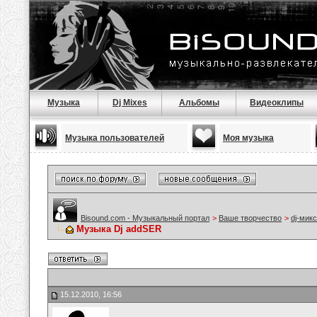
Музыка
Dj Mixes
Альбомы
Видеоклипы
Музыка пользователей
Моя музыка
Bisound.com - Музыкальный портал
>
Ваше творчество
>
dj-мик
Музыка Dj addSER
15.12.2010, 16:56