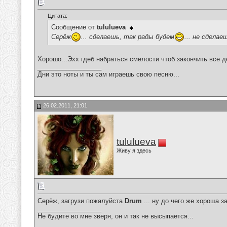
Цитата:
Сообщение от
tululueva
Серёж
... сделаешь, так рады будем
... не сдела
Хорошо...Эхх гдеб набраться смелости чтоб закончить все 
__________________
Дни это ноты и ты сам играешь свою песню...
26.02.2011, 21:01
tululueva
Живу я здесь
Серёж, загрузи пожалуйста
Drum
... ну до чего же хороша
за
__________________
Не будите во мне зверя, он и так не высыпается...