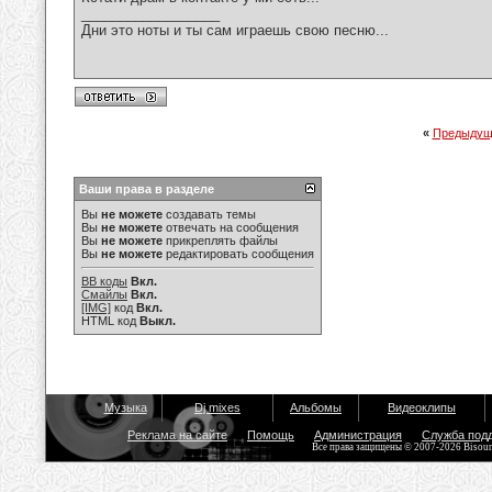
__________________
Дни это ноты и ты сам играешь свою песню...
«
Предыдущ
Ваши права в разделе
Вы
не можете
создавать темы
Вы
не можете
отвечать на сообщения
Вы
не можете
прикреплять файлы
Вы
не можете
редактировать сообщения
BB коды
Вкл.
Смайлы
Вкл.
[IMG]
код
Вкл.
HTML код
Выкл.
Музыка
Dj mixes
Альбомы
Видеоклипы
Реклама на сайте
Помощь
Администрация
Служба под
Все права защищены © 2007-2026 Bisou