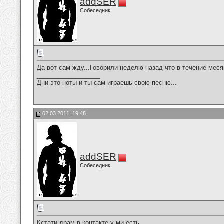
addSER
Собеседник
Да вот сам жду...Говорили неделю назад что в течение меся
__________________
Дни это ноты и ты сам играешь свою песню...
02.03.2011, 19:48
addSER
Собеседник
Кстати драм в контакте у ми есть...