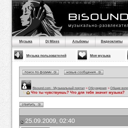
Музыка
Dj Mixes
Альбомы
Видеоклипы
Музыка пользователей
Моя музыка
Bisound.com - Музыкальный портал
>
Обсуждения
>
Общие воп
Что ты чувствуешь? Что для тебя значит музыка?
25.09.2009, 02:40