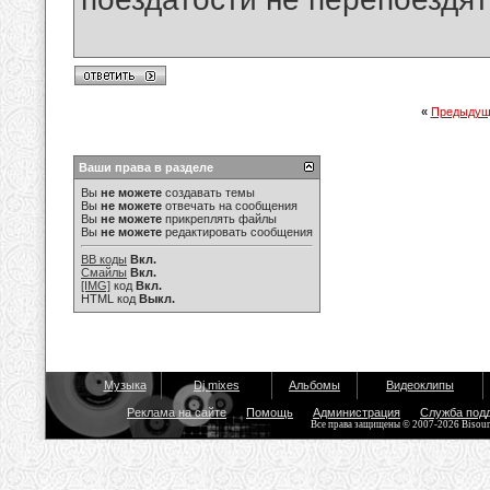
«
Предыдущ
Ваши права в разделе
Вы
не можете
создавать темы
Вы
не можете
отвечать на сообщения
Вы
не можете
прикреплять файлы
Вы
не можете
редактировать сообщения
BB коды
Вкл.
Смайлы
Вкл.
[IMG]
код
Вкл.
HTML код
Выкл.
Музыка
Dj mixes
Альбомы
Видеоклипы
Реклама на сайте
Помощь
Администрация
Служба под
Все права защищены © 2007-2026 Bisou