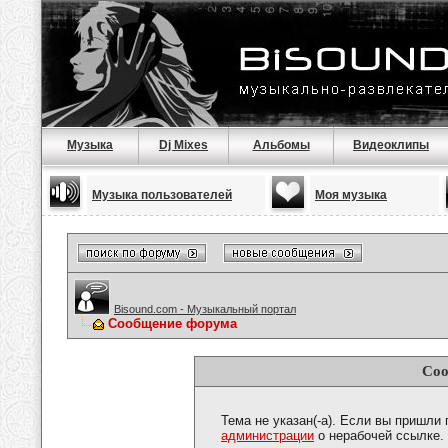
Музыка
Dj Mixes
Альбомы
Видеоклипы
Музыка пользователей
Моя музыка
Bisound.com - Музыкальный портал
Сообщение форума
Соо
Тема не указан(-а). Если вы пришли
администрации
о нерабочей ссылке.