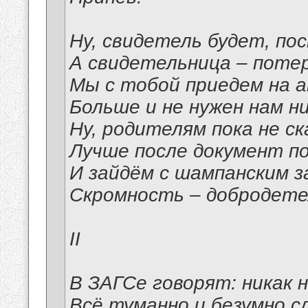
Ну, свидетель будет, по
А свидетельница – поте
Мы с тобой приедем на а
Больше и не нужен нам н
Ну, родителям пока не ск
Лучше после документ п
И зайдём с шампанским з
Скромность – добродетел
II
В ЗАГСе говорят: никак 
Всё туманно и безумно с