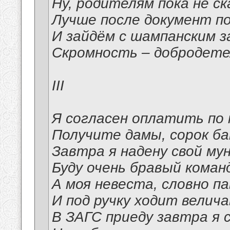
Ну, родителям пока не ск
Лучше после документ п
И зайдём с шампанским з
Скромность – добродетел
III
Я согласен оплатить по 
Получите дамы, сорок ба
Завтра я надену свой мун
Буду очень бравый коман
А моя невеста, словно па
И под ручку ходит велича
В ЗАГС приеду завтра я 