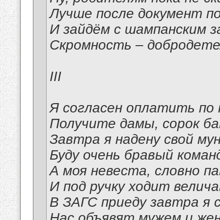
Лучше после документ п
И зайдём с шампанским з
Скромность – добродетел
III
Я согласен оплатить по 
Получите дамы, сорок ба
Завтра я надену свой мун
Буду очень бравый коман
А моя невеста, словно па
И под ручку ходит велича
В ЗАГС приеду завтра я 
Нас объявят мужем и жен