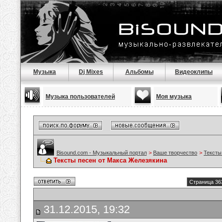
Музыка
Dj Mixes
Альбомы
Видеоклипы
Музыка пользователей
Моя музыка
Bisound.com - Музыкальный портал
>
Ваше творчество
>
Тексты
Тексты песен от Макса Железякина
Страница 36
31.12.2015, 19:32